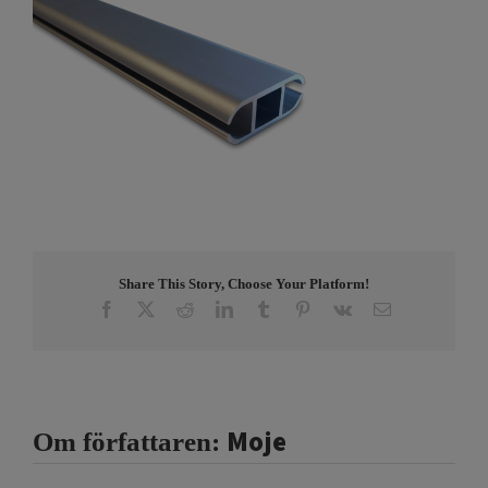
Share This Story, Choose Your Platform!
Facebook
X
Reddit
LinkedIn
Tumblr
Pinterest
Vk
E-
post
Moje
Om författaren: