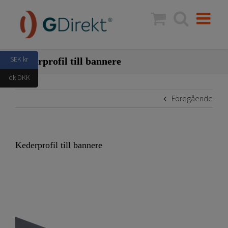
Fortsätt
till
innehållet
SEK kr
Kederprofil till bannere
dk DKK
Föregående
Kederprofil till bannere