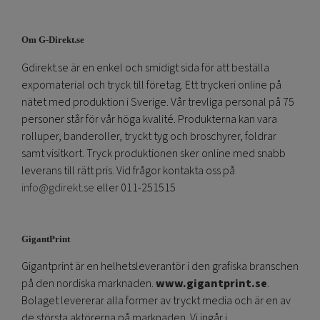
Om G-Direkt.se
Gdirekt.se är en enkel och smidigt sida för att beställa
expomaterial och tryck till företag. Ett tryckeri online på
nätet med produktion i Sverige. Vår trevliga personal på 75
personer står för vår höga kvalité. Produkterna kan vara
rolluper, banderoller, tryckt tyg och broschyrer, foldrar
samt visitkort. Tryck produktionen sker online med snabb
leverans till rätt pris. Vid frågor kontakta oss på
info@gdirekt.se
eller 011-251515
GigantPrint
Gigantprint är en helhetsleverantör i den grafiska branschen
på den nordiska marknaden.
www.gigantprint.se
.
Bolaget levererar alla former av tryckt media och är en av
de största aktörerna på marknaden. Vi ingår i