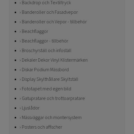
Backdrop och Textiltryck
Banderoller och Fasadvepor
Banderoller och Vepor - tillbehör
Beachflaggor
Beachflaggor - tillbehör
Broschyrställ och infoställ
Dekaler Dekor Vinyl Klistermärken
Diskar Podium Mässbord
Display Skylthållare Skyltställ
Fototapet med egen bild
Gatupratare och trottoarpratare
Ljuslådor
Mässväggar och montersystem
Posters och affischer