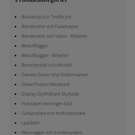
Backdrop och Textiltryck
Banderoller och Fasadvepor
Banderoller och Vepor - tillbehör
Beachflaggor
Beachflaggor - tillbehör
Broschyrställ och infoställ
Dekaler Dekor Vinyl Klistermärken
Diskar Podium Mässbord
Display Skylthållare Skyltställ
Fototapet med egen bild
Gatupratare och trottoarpratare
Ljuslådor
Mässväggar och montersystem