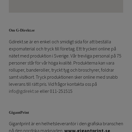
Om G-Direkt.se
Gdirekt.se är en enkel och smidigt sida för att beställa
expomaterial och tryck till företag. Ett tryckeri online på
nätet med produktion i Sverige. Vår trevliga personal på 75
personer står för vår höga kvalité. Produkterna kan vara
rolluper, banderoller, tryckt tyg och broschyrer, foldrar
samt visitkort. Tryck produktionen sker online med snabb
leverans till rätt pris. Vid frågor kontakta oss på
info@gdirekt.se
eller 011-251515
GigantPrint
Gigantprint är en helhetsleverantör i den grafiska branschen
på den nordiska marknaden.
www.gigantprint.se
.