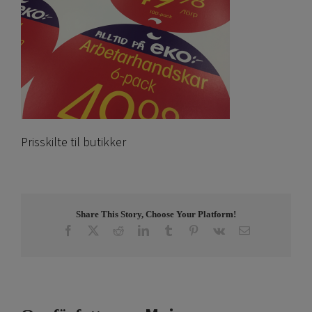
Prisskilte til butikker
Share This Story, Choose Your Platform!
Facebook
X
Reddit
LinkedIn
Tumblr
Pinterest
Vk
E-
post