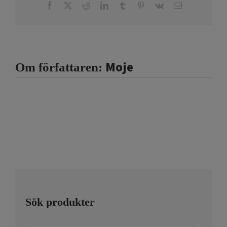
Facebook
X
Reddit
LinkedIn
Tumblr
Pinterest
Vk
E-
post
Moje
Om författaren:
Sök produkter