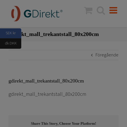
Fortsätt
till
innehållet
SEK kr
gdirekt_mall_trekantstall_80x200cm
dk DKK
Föregående
gdirekt_mall_trekantstall_80x200cm
gdirekt_mall_trekantstall_80x200cm
Share This Story, Choose Your Platform!