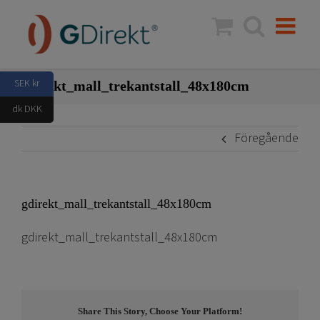
Fortsätt
till
innehållet
SEK kr
gdirekt_mall_trekantstall_48x180cm
dk DKK
Föregående
gdirekt_mall_trekantstall_48x180cm
gdirekt_mall_trekantstall_48x180cm
Share This Story, Choose Your Platform!