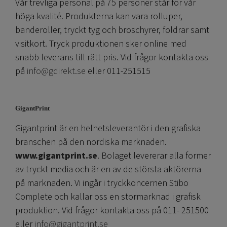
Vår trevliga personal på 75 personer står för vår
höga kvalité. Produkterna kan vara rolluper,
banderoller, tryckt tyg och broschyrer, foldrar samt
visitkort. Tryck produktionen sker online med
snabb leverans till rätt pris. Vid frågor kontakta oss
på
info@gdirekt.se
eller 011-251515
GigantPrint
Gigantprint är en helhetsleverantör i den grafiska
branschen på den nordiska marknaden.
www.gigantprint.se
. Bolaget levererar alla former
av tryckt media och är en av de största aktörerna
på marknaden. Vi ingår i tryckkoncernen Stibo
Complete och kallar oss en stormarknad i grafisk
produktion. Vid frågor kontakta oss på 011- 251500
eller
info@gigantprint.se