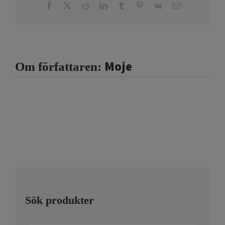
Facebook
X
Reddit
LinkedIn
Tumblr
Pinterest
Vk
E-
post
Moje
Om författaren:
Sök produkter