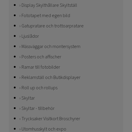
Display Skylthållare Skyltställ
Fototapet med egen bild
Gatupratare och trottoarpratare
Ljuslådor
Mässväggar och montersystem
Posters och affischer
Ramar till fotobilder
Reklamställ och Butikdisplayer
Roll up och rollups
Skyltar
Skyltar - tillbehör
Trycksaker Visitkort Broschyrer
Utomhusskylt och expo