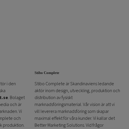
Stibo Complete
tör i den
Stibo Complete är Skandinaviens ledande
ska
aktör inom design, utveckling, produktion och
t.se
. Bolaget
distribution av fysiskt
media och är
marknadsföringsmaterial. Vår vision är att vi
arknaden. Vi
vill leverera marknadsföring som skapar
omplete och
maximal effekt för våra kunder. Vi kallar det
sk produktion.
Better Marketing Solutions. Vid frågor