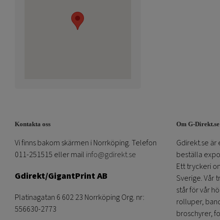
Kontakta oss
Om G-Direkt.se
Vi finns bakom skärmen i Norrköping. Telefon
Gdirekt.se är 
011-251515 eller mail
info@gdirekt.se
beställa expom
Ett tryckeri 
Gdirekt/GigantPrint AB
Sverige. Vår 
står för vår h
Platinagatan 6 602 23 Norrköping Org. nr:
rolluper, band
556630-2773
broschyrer, fo