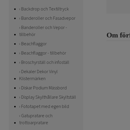
Backdrop och Textiltryck
Banderoller och Fasadvepor
Banderoller och Vepor -
Om för
tillbehör
Beachflaggor
Beachflaggor - tillbehör
Broschyrställ och infoställ
Dekaler Dekor Vinyl
Klistermärken
Diskar Podium Mässbord
Display Skylthållare Skyltställ
Fototapet med egen bild
Gatupratare och
trottoarpratare