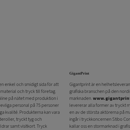
GigantPrint
en enkel och smidigt sida för att
Gigantprint är en helhetsleveran
aterial och tryck till företag.
grafiska branschen på den nordi
online på nätet med produktion i
marknaden.
www.gigantprin
trevliga personal på 75 personer
levererar alla former av tryckt 
öga kvalité. Produkterna kan vara
en av de största aktörerna på m
eroller, tryckt tyg och
ingår i tryckkoncernen Stibo C
ldrar samt visitkort. Tryck
kallar oss en stormarknad i grafi