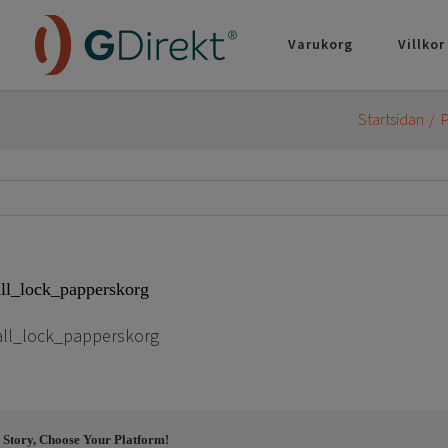
Varukorg
Villkor
Startsidan
P
ll_lock_papperskorg
all_lock_papperskorg
 Story, Choose Your Platform!