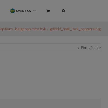
SVENSKA
apirkurv i bølgepap med tryk
gdirekt_mall_lock_papperskorg
Föregående