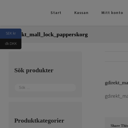
Fortsätt
till
Start
Kassan
Mitt konto
innehållet
SEK kr
gdirekt_mall_lock_papperskorg
dk DKK
Sök produkter
gdirekt_ma
gdirekt_m
Produktkategorier
Share This