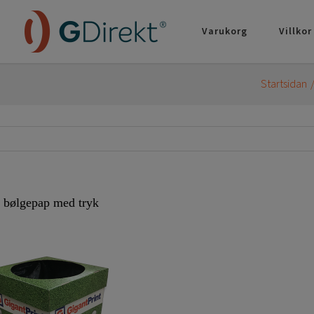
Varukorg
Villkor
Startsidan
i bølgepap med tryk