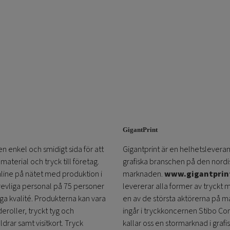
GigantPrint
en enkel och smidigt sida för att
Gigantprint är en helhetsleveran
aterial och tryck till företag.
grafiska branschen på den nordi
online på nätet med produktion i
marknaden.
www.gigantprin
trevliga personal på 75 personer
levererar alla former av tryckt 
öga kvalité. Produkterna kan vara
en av de största aktörerna på m
eroller, tryckt tyg och
ingår i tryckkoncernen Stibo C
ldrar samt visitkort. Tryck
kallar oss en stormarknad i grafi