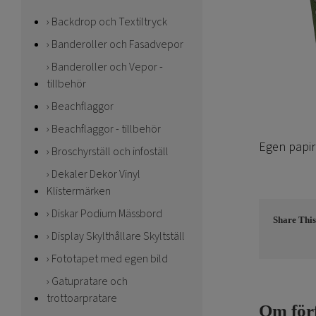
Backdrop och Textiltryck
Banderoller och Fasadvepor
Banderoller och Vepor -
tillbehör
Beachflaggor
Beachflaggor - tillbehör
Egen papir
Broschyrställ och infoställ
Dekaler Dekor Vinyl
Klistermärken
Diskar Podium Mässbord
Share This
Display Skylthållare Skyltställ
Fototapet med egen bild
Gatupratare och
trottoarpratare
Om för