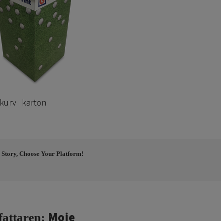
kurv i karton
 Story, Choose Your Platform!
Moje
fattaren: