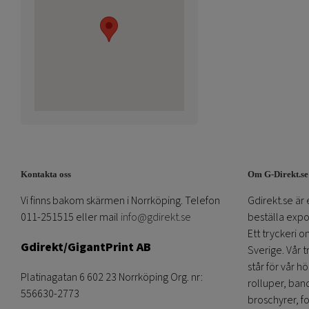
Kontakta oss
Om G-Direkt.se
Vi finns bakom skärmen i Norrköping. Telefon
Gdirekt.se är 
011-251515 eller mail
info@gdirekt.se
beställa expom
Ett tryckeri 
Gdirekt/GigantPrint AB
Sverige. Vår 
står för vår h
Platinagatan 6 602 23 Norrköping Org. nr:
rolluper, band
556630-2773
broschyrer, fo