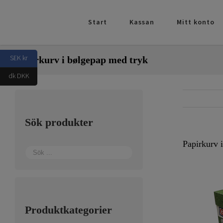
Fortsätt
till
Start
Kassan
Mitt konto
innehållet
SEK kr
Papirkurv i bølgepap med tryk
dk DKK
Sök produkter
Papirkurv 
Produktkategorier