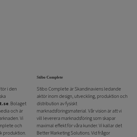
Stibo Complete
tör i den
Stibo Complete är Skandinaviens ledande
ska
aktör inom design, utveckling, produktion och
t.se
. Bolaget
distribution av fysiskt
media och är
marknadsföringsmaterial. Vår vision är att vi
arknaden. Vi
vill leverera marknadsföring som skapar
omplete och
maximal effekt för våra kunder. Vi kallar det
sk produktion.
Better Marketing Solutions. Vid frågor