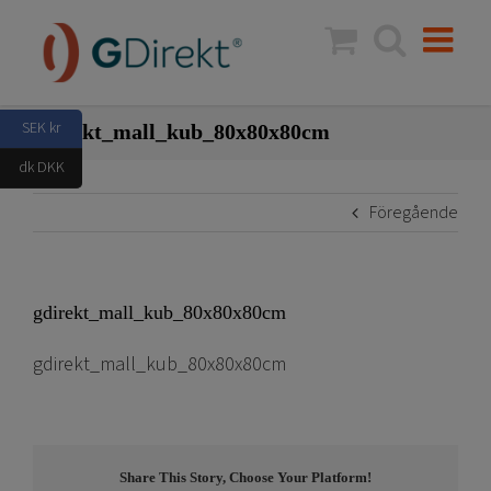
Fortsätt
till
innehållet
SEK kr
gdirekt_mall_kub_80x80x80cm
dk DKK
Föregående
gdirekt_mall_kub_80x80x80cm
gdirekt_mall_kub_80x80x80cm
Share This Story, Choose Your Platform!