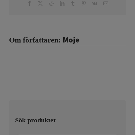
Facebook
X
Reddit
LinkedIn
Tumblr
Pinterest
Vk
E-
post
Moje
Om författaren:
Sök produkter