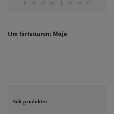
Facebook
X
Reddit
LinkedIn
Tumblr
Pinterest
Vk
E-
post
Moje
Om författaren:
Sök produkter