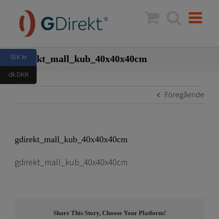
Fortsätt
till
innehållet
SEK kr
gdirekt_mall_kub_40x40x40cm
dk DKK
Föregående
gdirekt_mall_kub_40x40x40cm
gdirekt_mall_kub_40x40x40cm
Share This Story, Choose Your Platform!