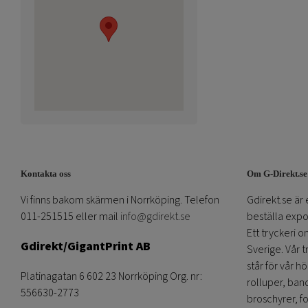
Kontakta oss
Om G-Direkt.se
Vi finns bakom skärmen i Norrköping. Telefon
Gdirekt.se är 
011-251515 eller mail
info@gdirekt.se
beställa expom
Ett tryckeri 
Gdirekt/GigantPrint AB
Sverige. Vår 
står för vår h
Platinagatan 6 602 23 Norrköping Org. nr:
rolluper, band
556630-2773
broschyrer, fo