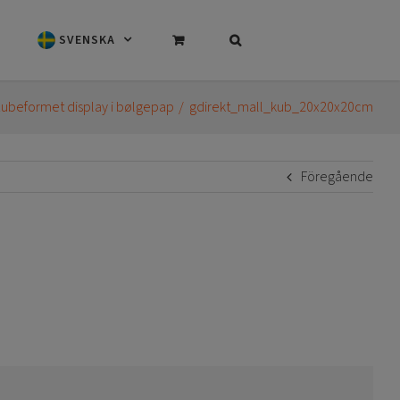
SVENSKA
ubeformet display i bølgepap
gdirekt_mall_kub_20x20x20cm
Föregående