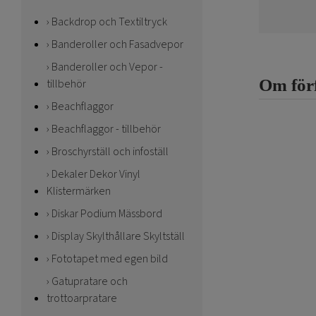
Backdrop och Textiltryck
Banderoller och Fasadvepor
Banderoller och Vepor -
Om för
tillbehör
Beachflaggor
Beachflaggor - tillbehör
Broschyrställ och infoställ
Dekaler Dekor Vinyl
Klistermärken
Diskar Podium Mässbord
Display Skylthållare Skyltställ
Fototapet med egen bild
Gatupratare och
trottoarpratare