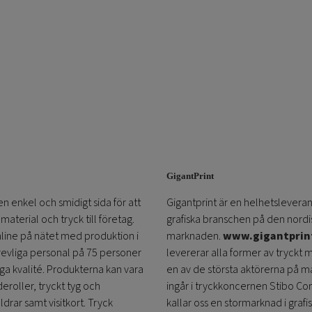
GigantPrint
en enkel och smidigt sida för att
Gigantprint är en helhetsleveran
aterial och tryck till företag.
grafiska branschen på den nordi
online på nätet med produktion i
marknaden.
www.gigantprin
trevliga personal på 75 personer
levererar alla former av tryckt 
öga kvalité. Produkterna kan vara
en av de största aktörerna på m
eroller, tryckt tyg och
ingår i tryckkoncernen Stibo C
ldrar samt visitkort. Tryck
kallar oss en stormarknad i grafi