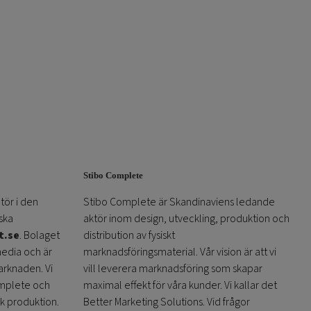
Stibo Complete
tör i den
Stibo Complete är Skandinaviens ledande
ska
aktör inom design, utveckling, produktion och
t.se
. Bolaget
distribution av fysiskt
media och är
marknadsföringsmaterial. Vår vision är att vi
arknaden. Vi
vill leverera marknadsföring som skapar
omplete och
maximal effekt för våra kunder. Vi kallar det
sk produktion.
Better Marketing Solutions. Vid frågor