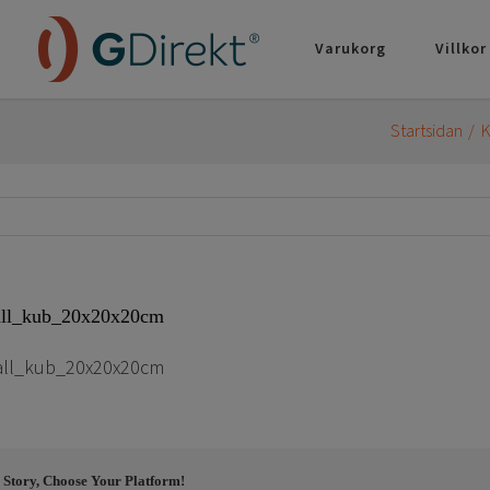
Varukorg
Villkor
Startsidan
K
all_kub_20x20x20cm
all_kub_20x20x20cm
 Story, Choose Your Platform!