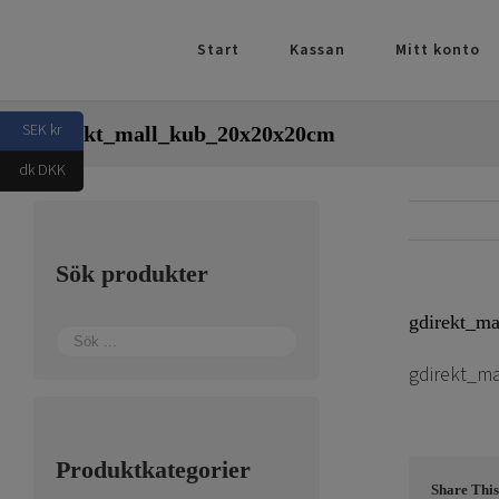
Fortsätt
till
Start
Kassan
Mitt konto
innehållet
SEK kr
gdirekt_mall_kub_20x20x20cm
dk DKK
Sök produkter
gdirekt_m
gdirekt_m
Produktkategorier
Share This