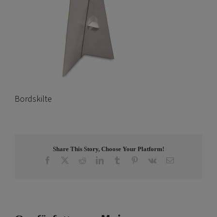
Bordskilte
Share This Story, Choose Your Platform!
Facebook
X
Reddit
LinkedIn
Tumblr
Pinterest
Vk
E-
post