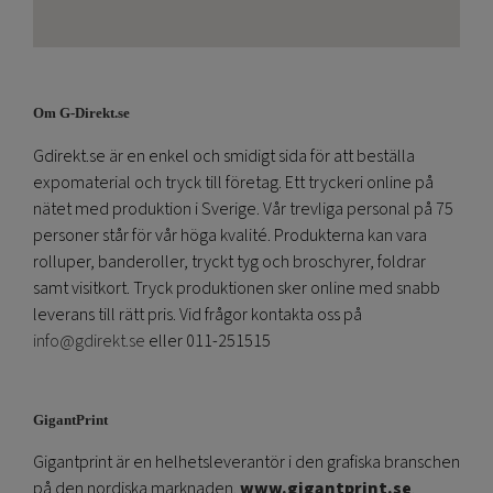
Om G-Direkt.se
Gdirekt.se är en enkel och smidigt sida för att beställa
expomaterial och tryck till företag. Ett tryckeri online på
nätet med produktion i Sverige. Vår trevliga personal på 75
personer står för vår höga kvalité. Produkterna kan vara
rolluper, banderoller, tryckt tyg och broschyrer, foldrar
samt visitkort. Tryck produktionen sker online med snabb
leverans till rätt pris. Vid frågor kontakta oss på
info@gdirekt.se
eller 011-251515
GigantPrint
Gigantprint är en helhetsleverantör i den grafiska branschen
på den nordiska marknaden.
www.gigantprint.se
.