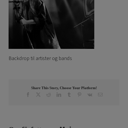
Backdrop til artister og bands
Share This Story, Choose Your Platform!
Facebook
X
Reddit
LinkedIn
Tumblr
Pinterest
Vk
E-
post