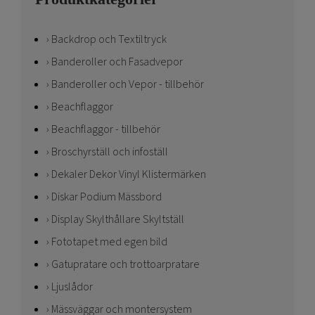
Backdrop och Textiltryck
Banderoller och Fasadvepor
Banderoller och Vepor - tillbehör
Beachflaggor
Beachflaggor - tillbehör
Broschyrställ och infoställ
Dekaler Dekor Vinyl Klistermärken
Diskar Podium Mässbord
Display Skylthållare Skyltställ
Fototapet med egen bild
Gatupratare och trottoarpratare
Ljuslådor
Mässväggar och montersystem