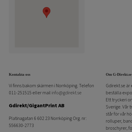
Kontakta oss
Om G-Direkt.se
Vi finns bakom skärmen i Norrköping. Telefon
Gdirekt.se är 
011-251515 eller mail
info@gdirekt.se
beställa expom
Ett tryckeri 
Gdirekt/GigantPrint AB
Sverige. Vår 
står för vår h
Platinagatan 6 602 23 Norrköping Org. nr:
rolluper, band
556630-2773
broschyrer, fo