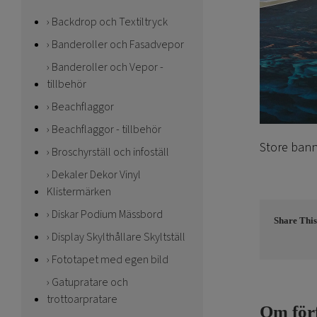
Backdrop och Textiltryck
Banderoller och Fasadvepor
Banderoller och Vepor -
tillbehör
Beachflaggor
Beachflaggor - tillbehör
Store bann
Broschyrställ och infoställ
Dekaler Dekor Vinyl
Klistermärken
Diskar Podium Mässbord
Share This
Display Skylthållare Skyltställ
Fototapet med egen bild
Gatupratare och
trottoarpratare
Om för