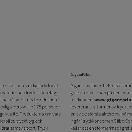
GigantPrint
en enkel och smidigt sida för att
Gigantprint är en helhetsleveran
aterial och tryck till företag.
grafiska branschen på den nordi
online på nätet med produktion i
marknaden.
www.gigantprin
trevliga personal på 75 personer
levererar alla former av tryckt 
öga kvalité. Produkterna kan vara
en av de största aktörerna på m
eroller, tryckt tyg och
ingår i tryckkoncernen Stibo C
ldrar samt visitkort. Tryck
kallar oss en stormarknad i grafi