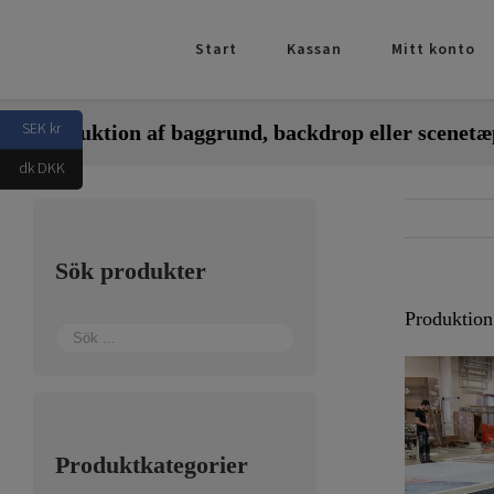
Fortsätt
till
Start
Kassan
Mitt konto
innehållet
SEK kr
Produktion af baggrund, backdrop eller scenet
dk DKK
Sök produkter
Produktion
Produktkategorier