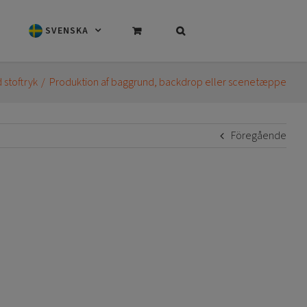
SVENSKA
stoftryk
Produktion af baggrund, backdrop eller scenetæppe
Föregående