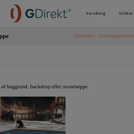
Varukorg
Villkor
æppe
Startsidan
Scenetæppe med 
 af baggrund, backdrop eller scenetæppe