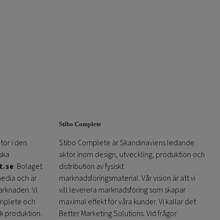
Stibo Complete
tör i den
Stibo Complete är Skandinaviens ledande
ska
aktör inom design, utveckling, produktion och
t.se
. Bolaget
distribution av fysiskt
media och är
marknadsföringsmaterial. Vår vision är att vi
arknaden. Vi
vill leverera marknadsföring som skapar
omplete och
maximal effekt för våra kunder. Vi kallar det
sk produktion.
Better Marketing Solutions. Vid frågor