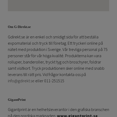
Om G-Direkt.se
Gdirekt.se är en enkel och smidigt sida för att beställa
expomaterial och tryck till företag. Ett tryckeri online på
nätet med produktion i Sverige. Vår trevliga personal på 75
personer står för vår höga kvalité. Produkterna kan vara
rolluper, banderoller, tryckt tyg och broschyrer, foldrar
samt visitkort. Tryck produktionen sker online med snabb
leverans till rätt pris. Vid frågor kontakta oss på
info@gdirekt.se
eller 011-251515
GigantPrint
Gigantprint är en helhetsleverantör i den grafiska branschen
på den nordiska marknaden.
www.gigantprint.se
.