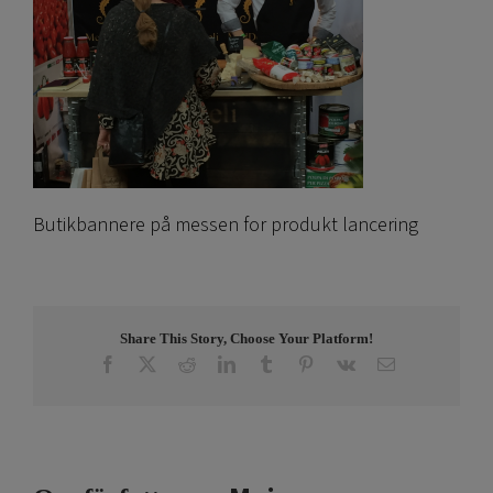
Butikbannere på messen for produkt lancering
Share This Story, Choose Your Platform!
Facebook
X
Reddit
LinkedIn
Tumblr
Pinterest
Vk
E-
post