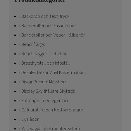
Backdrop och Textiltryck
Banderoller och Fasadvepor
Banderoller och Vepor - tillbehör
Beachflaggor
Beachflaggor - tillbehör
Broschyrställ och infoställ
Dekaler Dekor Vinyl Klistermärken
Diskar Podium Mässbord
Display Skylthållare Skyltställ
Fototapet med egen bild
Gatupratare och trottoarpratare
Ljuslådor
Mässväggar och montersystem