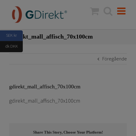
Fortsätt
till
innehållet
SEK kr
gdirekt_mall_affisch_70x100cm
dk DKK
Föregående
gdirekt_mall_affisch_70x100cm
gdirekt_mall_affisch_70x100cm
Share This Story, Choose Your Platform!