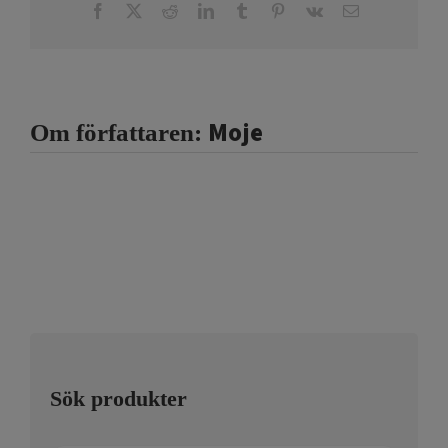
Facebook
X
Reddit
LinkedIn
Tumblr
Pinterest
Vk
E-
post
Moje
Om författaren:
Sök produkter