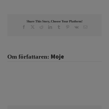
Share This Story, Choose Your Platform!
Facebook
X
Reddit
LinkedIn
Tumblr
Pinterest
Vk
E-
post
Moje
Om författaren: