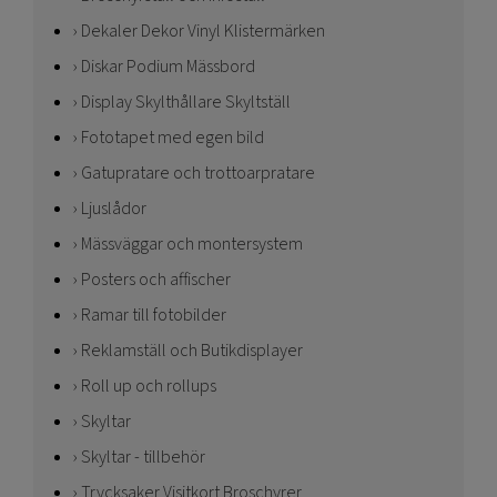
Dekaler Dekor Vinyl Klistermärken
Diskar Podium Mässbord
Display Skylthållare Skyltställ
Fototapet med egen bild
Gatupratare och trottoarpratare
Ljuslådor
Mässväggar och montersystem
Posters och affischer
Ramar till fotobilder
Reklamställ och Butikdisplayer
Roll up och rollups
Skyltar
Skyltar - tillbehör
Trycksaker Visitkort Broschyrer