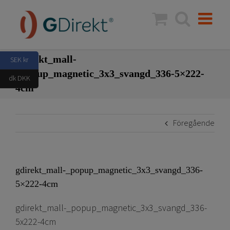
Fortsätt
till
innehållet
gdirekt_mall-
SEK kr
_popup_magnetic_3x3_svangd_336-5×222-
dk DKK
4cm
Föregående
gdirekt_mall-_popup_magnetic_3x3_svangd_336-
5×222-4cm
gdirekt_mall-_popup_magnetic_3x3_svangd_336-
5x222-4cm