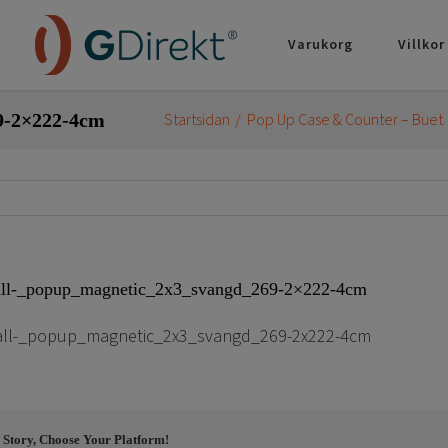
Varukorg
Villkor
9-2×222-4cm
Startsidan
Pop Up Case & Counter – Buet
all-_popup_magnetic_2x3_svangd_269-2×222-4cm
all-_popup_magnetic_2x3_svangd_269-2x222-4cm
 Story, Choose Your Platform!