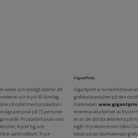
GigantPrint
en enkel och smidigt sida för att
Gigantprint är en helhetsleveran
aterial och tryck till företag.
grafiska branschen på den nordi
online på nätet med produktion i
marknaden.
www.gigantprin
trevliga personal på 75 personer
levererar alla former av tryckt 
öga kvalité. Produkterna kan vara
en av de största aktörerna på m
eroller, tryckt tyg och
ingår i tryckkoncernen Stibo C
ldrar samt visitkort. Tryck
kallar oss en stormarknad i grafi