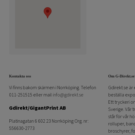
Kontakta oss
Om G-Direkt.se
Vi finns bakom skärmen i Norrköping. Telefon
Gdirekt.se är 
011-251515 eller mail
info@gdirekt.se
beställa expom
Ett tryckeri 
Gdirekt/GigantPrint AB
Sverige. Vår 
står för vår h
Platinagatan 6 602 23 Norrköping Org. nr:
rolluper, band
556630-2773
broschyrer, fo