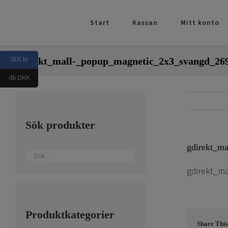
Fortsätt
till
Start
Kassan
Mitt konto
innehållet
SEK kr
gdirekt_mall-_popup_magnetic_2x3_svangd_26
dk DKK
Sök produkter
gdirekt_m
gdirekt_m
Produktkategorier
Share This