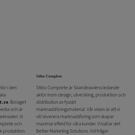
Stibo Complete
tör i den
Stibo Complete är Skandinaviens ledande
ska
aktör inom design, utveckling, produktion och
t.se
. Bolaget
distribution av fysiskt
media och är
marknadsföringsmaterial. Vår vision är att vi
arknaden. Vi
vill leverera marknadsföring som skapar
omplete och
maximal effekt för våra kunder. Vi kallar det
sk produktion.
Better Marketing Solutions. Vid frågor