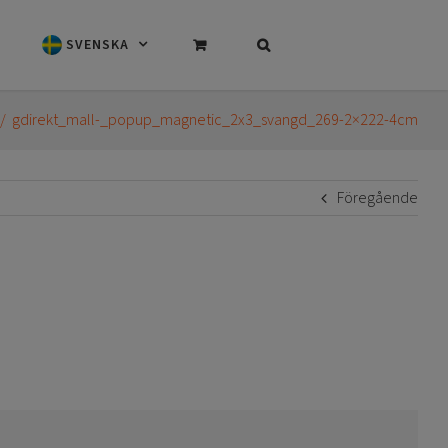
SVENSKA
gdirekt_mall-_popup_magnetic_2x3_svangd_269-2×222-4cm
Föregående