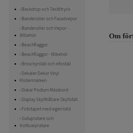
Backdrop och Textiltryck
Banderoller och Fasadvepor
Banderoller och Vepor -
Om för
tillbehör
Beachflaggor
Beachflaggor - tillbehör
Broschyrställ och infoställ
Dekaler Dekor Vinyl
Klistermärken
Diskar Podium Mässbord
Display Skylthållare Skyltställ
Fototapet med egen bild
Gatupratare och
trottoarpratare