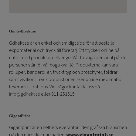
Om G-Direkt.se
Gdirekt.se är en enkel och smidigt sida för att beställa
expomaterial och tryck till företag. Ett tryckeri online på
nätet med produktion i Sverige. Vår trevliga personal på 75
personer står för vår höga kvalité. Produkterna kan vara
rolluper, banderoller, tryckt tyg och broschyrer, foldrar
samt visitkort. Tryck produktionen sker online med snabb
leverans till rätt pris. Vid frågor kontakta oss på
info@gdirekt.se
eller 011-251515
GigantPrint
Gigantprint är en helhetsleverantör i den grafiska branschen
på den nordiska marknaden.
www.gigantprint.se
.