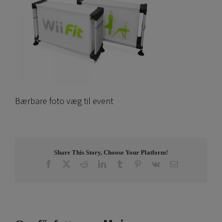
Bærbare foto væg til event
Share This Story, Choose Your Platform!
Facebook
X
Reddit
LinkedIn
Tumblr
Pinterest
Vk
E-
post