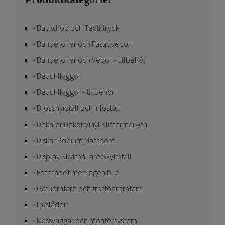
Backdrop och Textiltryck
Banderoller och Fasadvepor
Banderoller och Vepor - tillbehör
Beachflaggor
Beachflaggor - tillbehör
Broschyrställ och infoställ
Dekaler Dekor Vinyl Klistermärken
Diskar Podium Mässbord
Display Skylthållare Skyltställ
Fototapet med egen bild
Gatupratare och trottoarpratare
Ljuslådor
Mässväggar och montersystem