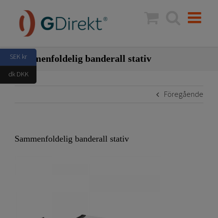
Fortsätt
till
innehållet
SEK kr
Sammenfoldelig banderall stativ
dk DKK
Föregående
Sammenfoldelig banderall stativ