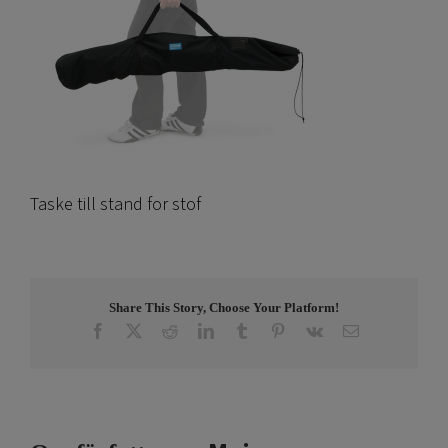
Taske till stand for stof
Share This Story, Choose Your Platform!
Facebook
X
Reddit
LinkedIn
Tumblr
Pinterest
Vk
E-
post