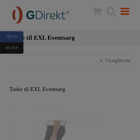
Fortsätt
till
innehållet
SEK kr
Taske til EXL Eventsarg
dk DKK
Föregående
Taske til EXL Eventsarg