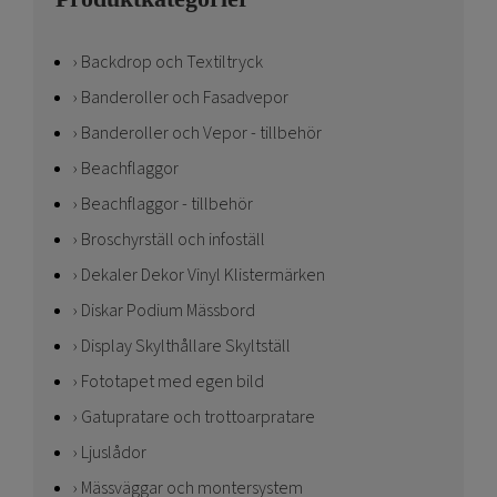
Backdrop och Textiltryck
Banderoller och Fasadvepor
Banderoller och Vepor - tillbehör
Beachflaggor
Beachflaggor - tillbehör
Broschyrställ och infoställ
Dekaler Dekor Vinyl Klistermärken
Diskar Podium Mässbord
Display Skylthållare Skyltställ
Fototapet med egen bild
Gatupratare och trottoarpratare
Ljuslådor
Mässväggar och montersystem