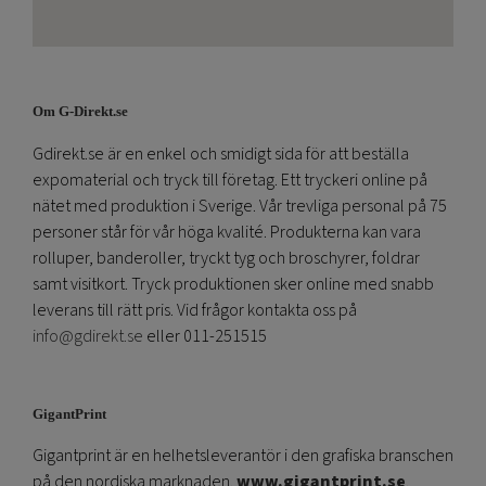
Om G-Direkt.se
Gdirekt.se är en enkel och smidigt sida för att beställa
expomaterial och tryck till företag. Ett tryckeri online på
nätet med produktion i Sverige. Vår trevliga personal på 75
personer står för vår höga kvalité. Produkterna kan vara
rolluper, banderoller, tryckt tyg och broschyrer, foldrar
samt visitkort. Tryck produktionen sker online med snabb
leverans till rätt pris. Vid frågor kontakta oss på
info@gdirekt.se
eller 011-251515
GigantPrint
Gigantprint är en helhetsleverantör i den grafiska branschen
på den nordiska marknaden.
www.gigantprint.se
.