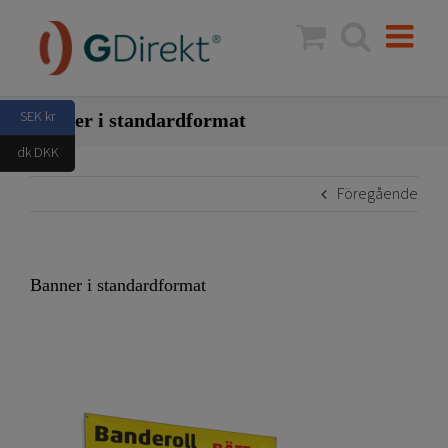
Fortsätt
till
innehållet
SEK kr
Banner i standardformat
dk DKK
Föregående
Banner i standardformat