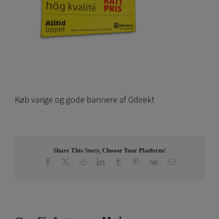
Køb varige og gode bannere af Gdirekt
Share This Story, Choose Your Platform!
Facebook
X
Reddit
LinkedIn
Tumblr
Pinterest
Vk
E-
post