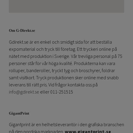
Om G-Direkt.se
Gdirekt.se är en enkel och smidigt sida för att beställa
expomaterial och tryck till företag. Ett tryckeri online på
nätet med produktion i Sverige. Vår trevliga personal på 75
personer står för vår höga kvalité. Produkterna kan vara
rolluper, banderoller, tryckt tyg och broschyrer, foldrar
samt visitkort. Tryck produktionen sker online med snabb
leverans till rätt pris. Vid frågor kontakta oss på
info@gdirekt.se
eller 011-251515
GigantPrint
Gigantprint är en helhetsleverantör i den grafiska branschen
på den nordiska marknaden.
www.gigantprint.se
.