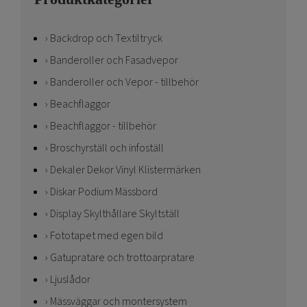
Backdrop och Textiltryck
Banderoller och Fasadvepor
Banderoller och Vepor - tillbehör
Beachflaggor
Beachflaggor - tillbehör
Broschyrställ och infoställ
Dekaler Dekor Vinyl Klistermärken
Diskar Podium Mässbord
Display Skylthållare Skyltställ
Fototapet med egen bild
Gatupratare och trottoarpratare
Ljuslådor
Mässväggar och montersystem