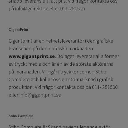
snabb leverans till rätt pris. Vid frågor kontakta oss
på
info@gdirekt.se
eller 011-251515
GigantPrint
Gigantprint är en helhetsleverantör i den grafiska
branschen på den nordiska marknaden.
www.gigantprint.se
. Bolaget levererar alla former
av tryckt media och är en av de största aktörerna
på marknaden. Vi ingår i tryckkoncernen Stibo
Complete och kallar oss en stormarknad i grafisk
produktion. Vid frågor kontakta oss på 011- 251500
eller
info@gigantprint.se
Stibo Complete
Stibo Complete är Skandinaviens ledande aktör