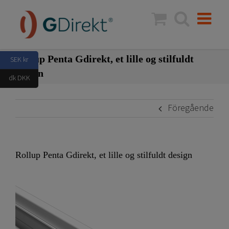
Fortsätt
till
innehållet
Rollup Penta Gdirekt, et lille og stilfuldt
SEK kr
design
dk DKK
Föregående
Rollup Penta Gdirekt, et lille og stilfuldt design