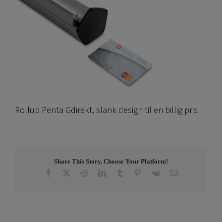
Rollup Penta Gdirekt, slank design til en billig pris
Share This Story, Choose Your Platform!
Facebook
X
Reddit
LinkedIn
Tumblr
Pinterest
Vk
E-
post