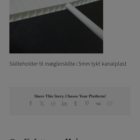
Skilteholder til mæglerskilte i 5mm tykt kanalplast
Share This Story, Choose Your Platform!
Facebook
X
Reddit
LinkedIn
Tumblr
Pinterest
Vk
E-
post