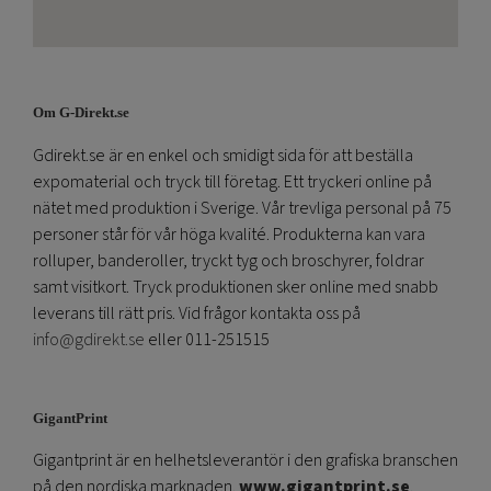
Om G-Direkt.se
Gdirekt.se är en enkel och smidigt sida för att beställa
expomaterial och tryck till företag. Ett tryckeri online på
nätet med produktion i Sverige. Vår trevliga personal på 75
personer står för vår höga kvalité. Produkterna kan vara
rolluper, banderoller, tryckt tyg och broschyrer, foldrar
samt visitkort. Tryck produktionen sker online med snabb
leverans till rätt pris. Vid frågor kontakta oss på
info@gdirekt.se
eller 011-251515
GigantPrint
Gigantprint är en helhetsleverantör i den grafiska branschen
på den nordiska marknaden.
www.gigantprint.se
.