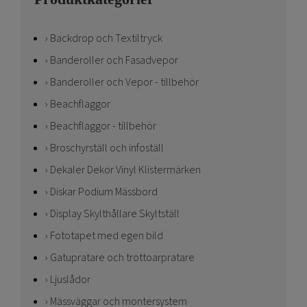
Backdrop och Textiltryck
Banderoller och Fasadvepor
Banderoller och Vepor - tillbehör
Beachflaggor
Beachflaggor - tillbehör
Broschyrställ och infoställ
Dekaler Dekor Vinyl Klistermärken
Diskar Podium Mässbord
Display Skylthållare Skyltställ
Fototapet med egen bild
Gatupratare och trottoarpratare
Ljuslådor
Mässväggar och montersystem