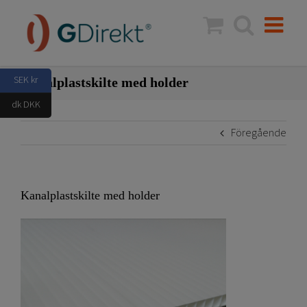
Fortsätt
till
innehållet
SEK kr
Kanalplastskilte med holder
dk DKK
Föregående
Kanalplastskilte med holder