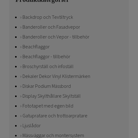
Backdrop och Textiltryck
Banderoller och Fasadvepor
Banderoller och Vepor - tillbehör
Beachflaggor
Beachflaggor - tillbehör
Broschyrställ och infoställ
Dekaler Dekor Vinyl Klistermärken
Diskar Podium Mässbord
Display Skylthållare Skyltställ
Fototapet med egen bild
Gatupratare och trottoarpratare
Ljuslådor
Mässväggar och montersystem