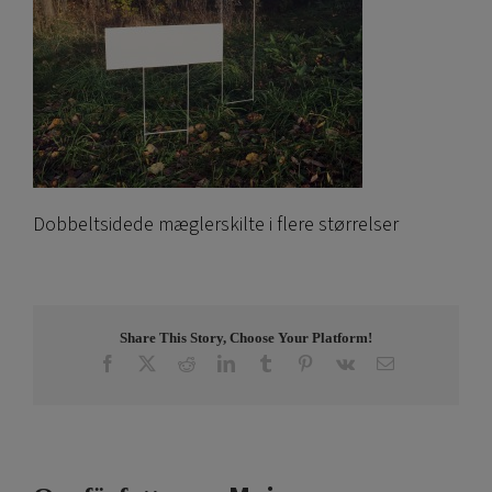
Dobbeltsidede mæglerskilte i flere størrelser
Share This Story, Choose Your Platform!
Facebook
X
Reddit
LinkedIn
Tumblr
Pinterest
Vk
E-
post