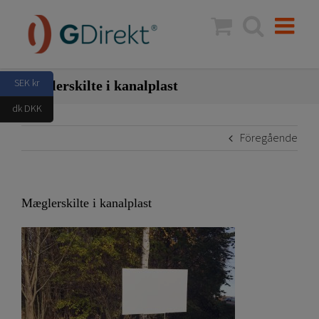
Fortsätt
till
innehållet
SEK kr
Mæglerskilte i kanalplast
dk DKK
Föregående
Mæglerskilte i kanalplast