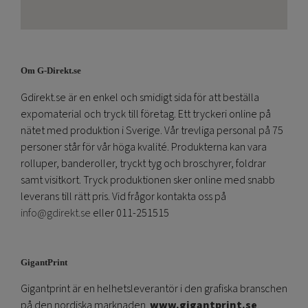
Om G-Direkt.se
Gdirekt.se är en enkel och smidigt sida för att beställa
expomaterial och tryck till företag. Ett tryckeri online på
nätet med produktion i Sverige. Vår trevliga personal på 75
personer står för vår höga kvalité. Produkterna kan vara
rolluper, banderoller, tryckt tyg och broschyrer, foldrar
samt visitkort. Tryck produktionen sker online med snabb
leverans till rätt pris. Vid frågor kontakta oss på
info@gdirekt.se
eller 011-251515
GigantPrint
Gigantprint är en helhetsleverantör i den grafiska branschen
på den nordiska marknaden.
www.gigantprint.se
.