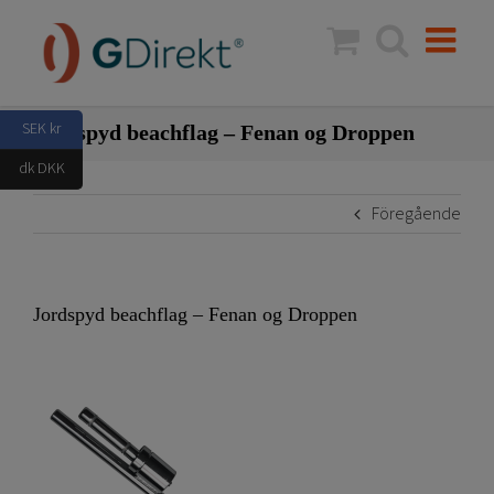
Fortsätt
till
innehållet
SEK kr
Jordspyd beachflag – Fenan og Droppen
dk DKK
Föregående
Jordspyd beachflag – Fenan og Droppen