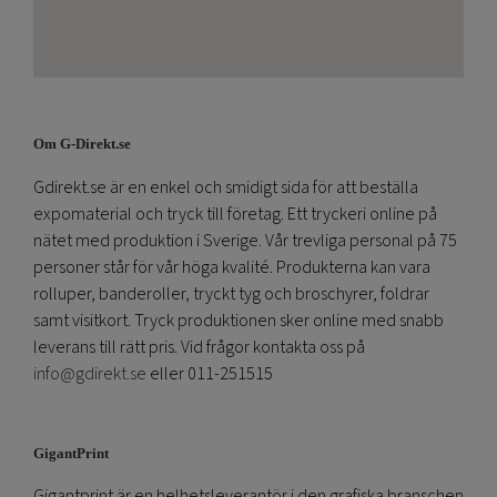
Om G-Direkt.se
Gdirekt.se är en enkel och smidigt sida för att beställa
expomaterial och tryck till företag. Ett tryckeri online på
nätet med produktion i Sverige. Vår trevliga personal på 75
personer står för vår höga kvalité. Produkterna kan vara
rolluper, banderoller, tryckt tyg och broschyrer, foldrar
samt visitkort. Tryck produktionen sker online med snabb
leverans till rätt pris. Vid frågor kontakta oss på
info@gdirekt.se
eller 011-251515
GigantPrint
Gigantprint är en helhetsleverantör i den grafiska branschen