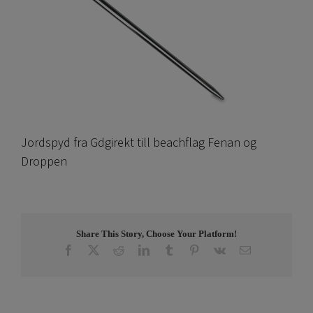
Jordspyd fra Gdgirekt till beachflag Fenan og
Droppen
Share This Story, Choose Your Platform!
Facebook
X
Reddit
LinkedIn
Tumblr
Pinterest
Vk
E-
post