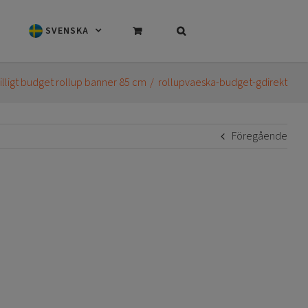
SVENSKA
illigt budget rollup banner 85 cm
rollupvaeska-budget-gdirekt
Föregående