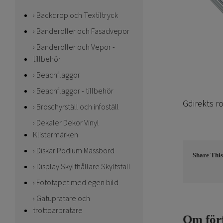
Backdrop och Textiltryck
Banderoller och Fasadvepor
Banderoller och Vepor -
tillbehör
Beachflaggor
Beachflaggor - tillbehör
Gdirekts ro
Broschyrställ och infoställ
Dekaler Dekor Vinyl
Klistermärken
Diskar Podium Mässbord
Share This
Display Skylthållare Skyltställ
Fototapet med egen bild
Gatupratare och
trottoarpratare
Om för