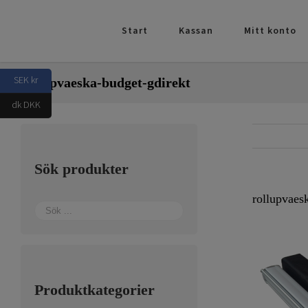
Fortsätt
till
Start
Kassan
Mitt konto
innehållet
SEK kr
rollupvaeska-budget-gdirekt
dk DKK
Sök produkter
rollupvaes
Produktkategorier