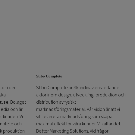
Stibo Complete
tör i den
Stibo Complete är Skandinaviens ledande
ska
aktör inom design, utveckling, produktion och
t.se
. Bolaget
distribution av fysiskt
media och är
marknadsföringsmaterial. Vår vision är att vi
arknaden. Vi
vill leverera marknadsföring som skapar
omplete och
maximal effekt för våra kunder. Vi kallar det
sk produktion.
Better Marketing Solutions. Vid frågor