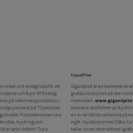
GigantPrint
en enkel och smidigt sida för att
Gigantprint är en helhetsleveran
aterial och tryck till företag.
grafiska branschen på den nordi
online på nätet med produktion i
marknaden.
www.gigantprin
trevliga personal på 75 personer
levererar alla former av tryckt 
öga kvalité. Produkterna kan vara
en av de största aktörerna på m
eroller, tryckt tyg och
ingår i tryckkoncernen Stibo C
ldrar samt visitkort. Tryck
kallar oss en stormarknad i grafi