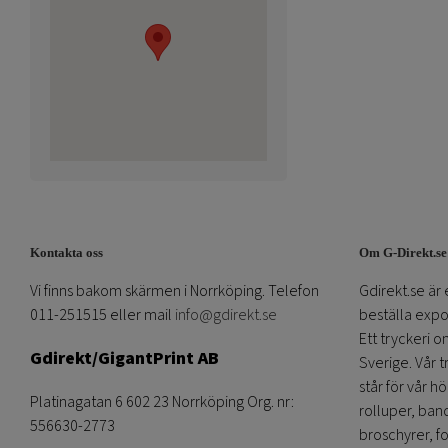
Kontakta oss
Om G-Direkt.se
Vi finns bakom skärmen i Norrköping. Telefon
Gdirekt.se är 
011-251515 eller mail
info@gdirekt.se
beställa expom
Ett tryckeri 
Gdirekt/GigantPrint AB
Sverige. Vår 
står för vår h
Platinagatan 6 602 23 Norrköping Org. nr:
rolluper, band
556630-2773
broschyrer, fo