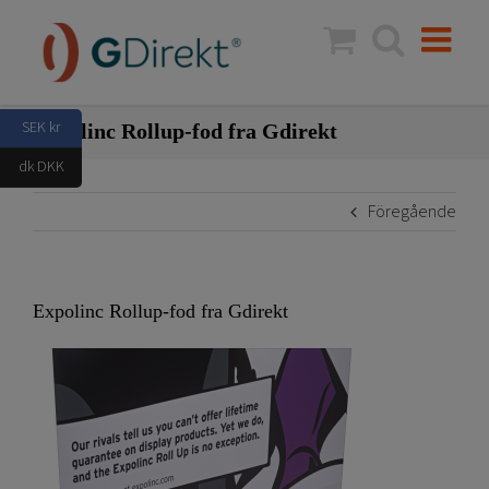
Fortsätt
till
innehållet
SEK kr
Expolinc Rollup-fod fra Gdirekt
dk DKK
Föregående
Expolinc Rollup-fod fra Gdirekt