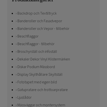
Backdrop och Textiltryck
Banderoller och Fasadvepor
Banderoller och Vepor - tillbehör
Beachflaggor
Beachflaggor - tillbehör
Broschyrställ och infoställ
Dekaler Dekor Vinyl Klistermärken
Diskar Podium Mässbord
Display Skylthållare Skyltställ
Fototapet med egen bild
Gatupratare och trottoarpratare
Ljuslådor
Mässväggar och montersystem