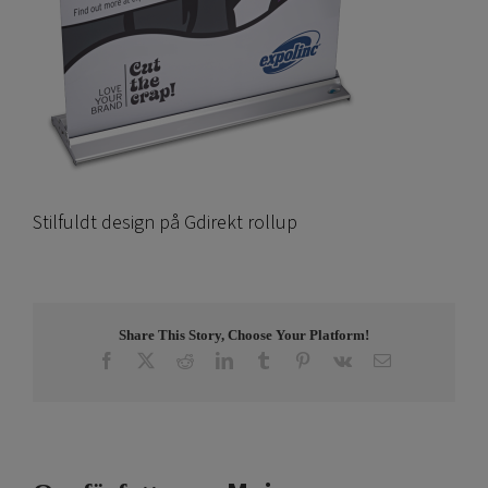
Stilfuldt design på Gdirekt rollup
Share This Story, Choose Your Platform!
Facebook
X
Reddit
LinkedIn
Tumblr
Pinterest
Vk
E-
post