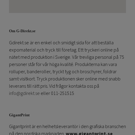
Om G-Direkt.se
Gdirekt.se är en enkel och smidigt sida för att beställa
expomaterial och tryck till företag. Ett tryckeri online på
nätet med produktion i Sverige. Vår trevliga personal på 75
personer står för vår höga kvalité. Produkterna kan vara
rolluper, banderoller, tryckt tyg och broschyrer, foldrar
samt visitkort. Tryck produktionen sker online med snabb
leverans till rätt pris. Vid frågor kontakta oss på
info@gdirekt.se
eller 011-251515
GigantPrint
Gigantprint är en helhetsleverantör i den grafiska branschen
på den nordiska marknaden.
www.gigantprint.se
.