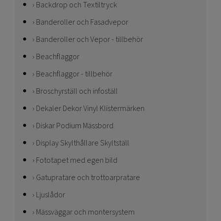
Backdrop och Textiltryck
Banderoller och Fasadvepor
Banderoller och Vepor - tillbehör
Beachflaggor
Beachflaggor - tillbehör
Broschyrställ och infoställ
Dekaler Dekor Vinyl Klistermärken
Diskar Podium Mässbord
Display Skylthållare Skyltställ
Fototapet med egen bild
Gatupratare och trottoarpratare
Ljuslådor
Mässväggar och montersystem