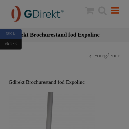
Fortsätt
till
innehållet
SEK kr
Gdirekt Brochurestand fod Expolinc
dk DKK
Föregående
Gdirekt Brochurestand fod Expolinc