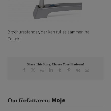
Brochurestander, der kan rulles sammen fra
Gdirekt
Share This Story, Choose Your Platform!
Facebook
X
Reddit
LinkedIn
Tumblr
Pinterest
Vk
E-
post
Moje
Om författaren: