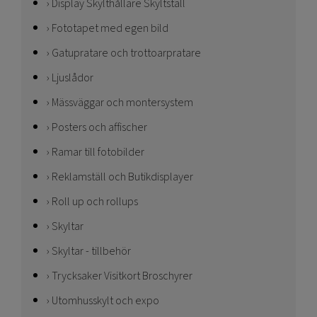
Display Skylthållare Skyltställ
Fototapet med egen bild
Gatupratare och trottoarpratare
Ljuslådor
Mässväggar och montersystem
Posters och affischer
Ramar till fotobilder
Reklamställ och Butikdisplayer
Roll up och rollups
Skyltar
Skyltar - tillbehör
Trycksaker Visitkort Broschyrer
Utomhusskylt och expo