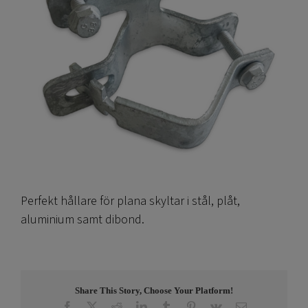
Perfekt hållare för plana skyltar i stål, plåt,
aluminium samt dibond.
Share This Story, Choose Your Platform!
Facebook
X
Reddit
LinkedIn
Tumblr
Pinterest
Vk
E-