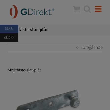
Fortsätt
till
innehållet
SEK kr
Skyltfäste-slät-plåt
dk DKK
Föregående
Skyltfäste-slät-plåt