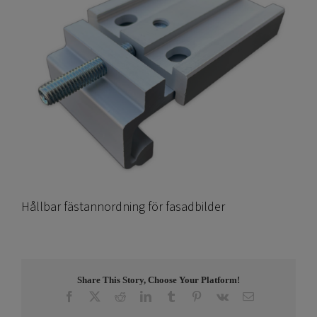
Hållbar fästannordning för fasadbilder
Share This Story, Choose Your Platform!
Facebook
X
Reddit
LinkedIn
Tumblr
Pinterest
Vk
E-
post