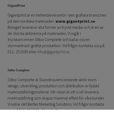
GigantPrint
Gigantprint är en helhetsleverantör i den grafiska branschen
på den nordiska marknaden.
www.gigantprint.se
.
Bolaget levererar alla former av tryckt media och är en av
de största aktörerna på marknaden. Vi ingår i
tryckkoncernen Stibo Complete och kallar oss en
stormarknad i grafisk produktion. Vid frågor kontakta oss på
011- 251500 eller
info@gigantprint.se
Stibo Complete
Stibo Complete är Skandinaviens ledande aktör inom
design, utveckling, produktion och distribution av fysiskt
marknadsföringsmaterial. Vår vision är att vi vill leverera
marknadsföring som skapar maximal effekt för våra kunder.
Vi kallar det Better Marketing Solutions. Vid frågor kontakta
oss på 011- 251500 eller
info@gigantprint.se