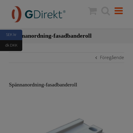
Fortsätt
till
innehållet
SEK kr
Spännanordning-fasadbanderoll
dk DKK
Föregående
Spännanordning-fasadbanderoll