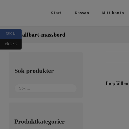
Fortsätt
till
Start
Kassan
Mitt konto
innehållet
SEK kr
Ihopfällbart-mässbord
dk DKK
Sök produkter
Ihopfällba
Produktkategorier