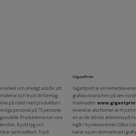
GigantPrint
en enkel och smidigt sida för att
Gigantprint är en helhetsleveran
aterial och tryck till företag.
grafiska branschen på den nordi
online på nätet med produktion i
marknaden.
www.gigantprin
trevliga personal på 75 personer
levererar alla former av tryckt 
öga kvalité. Produkterna kan vara
en av de största aktörerna på m
eroller, tryckt tyg och
ingår i tryckkoncernen Stibo C
ldrar samt visitkort. Tryck
kallar oss en stormarknad i grafi