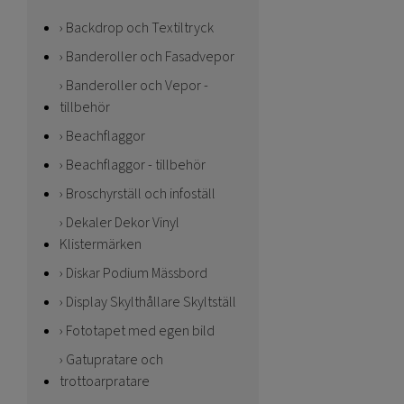
Backdrop och Textiltryck
Banderoller och Fasadvepor
Banderoller och Vepor -
tillbehör
Beachflaggor
Beachflaggor - tillbehör
Broschyrställ och infoställ
Dekaler Dekor Vinyl
Klistermärken
Diskar Podium Mässbord
Display Skylthållare Skyltställ
Fototapet med egen bild
Gatupratare och
trottoarpratare