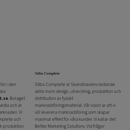
Stibo Complete
tör i den
Stibo Complete är Skandinaviens ledande
ska
aktör inom design, utveckling, produktion och
t.se
. Bolaget
distribution av fysiskt
media och är
marknadsföringsmaterial. Vår vision är att vi
arknaden. Vi
vill leverera marknadsföring som skapar
omplete och
maximal effekt för våra kunder. Vi kallar det
sk produktion.
Better Marketing Solutions. Vid frågor