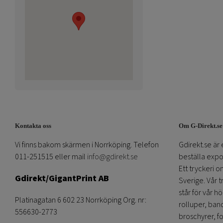
Kontakta oss
Om G-Direkt.se
Vi finns bakom skärmen i Norrköping. Telefon
Gdirekt.se är 
011-251515 eller mail
info@gdirekt.se
beställa expom
Ett tryckeri 
Gdirekt/GigantPrint AB
Sverige. Vår 
står för vår h
Platinagatan 6 602 23 Norrköping Org. nr:
rolluper, band
556630-2773
broschyrer, fo