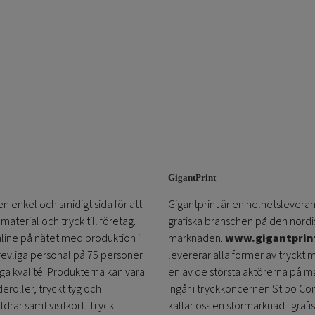
GigantPrint
en enkel och smidigt sida för att
Gigantprint är en helhetsleveran
aterial och tryck till företag.
grafiska branschen på den nordi
online på nätet med produktion i
marknaden.
www.gigantprin
trevliga personal på 75 personer
levererar alla former av tryckt 
öga kvalité. Produkterna kan vara
en av de största aktörerna på m
eroller, tryckt tyg och
ingår i tryckkoncernen Stibo C
ldrar samt visitkort. Tryck
kallar oss en stormarknad i grafi