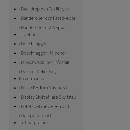
Backdrop och Textiltryck
Banderoller och Fasadvepor
Banderoller och Vepor -
tillbehör
Beachflaggor
Beachflaggor - tillbehör
Broschyrställ och infoställ
Dekaler Dekor Vinyl
Klistermärken
Diskar Podium Mässbord
Display Skylthållare Skyltställ
Fototapet med egen bild
Gatupratare och
trottoarpratare