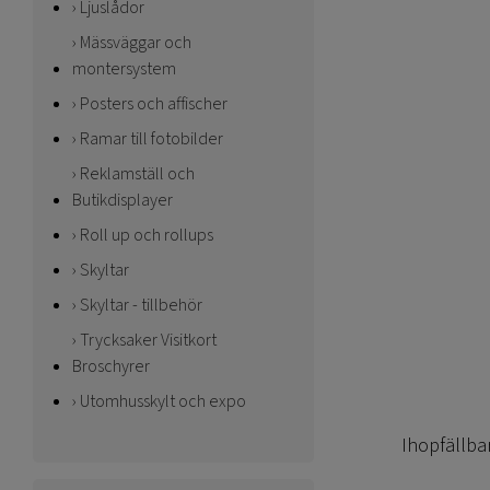
Ljuslådor
Mässväggar och
montersystem
Posters och affischer
Ramar till fotobilder
Reklamställ och
Butikdisplayer
Roll up och rollups
Skyltar
Skyltar - tillbehör
Trycksaker Visitkort
Broschyrer
Utomhusskylt och expo
Ihopfällba