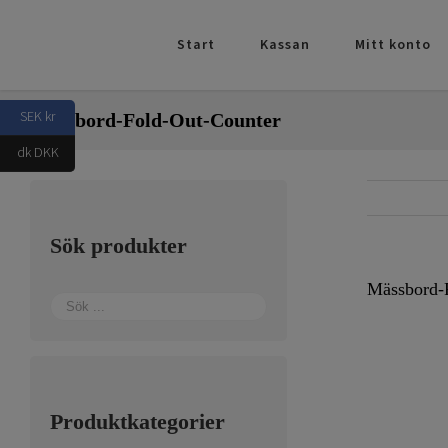
Fortsätt
till
Start
Kassan
Mitt konto
innehållet
SEK kr
Mässbord-Fold-Out-Counter
dk DKK
Sök produkter
Mässbord-
Produktkategorier