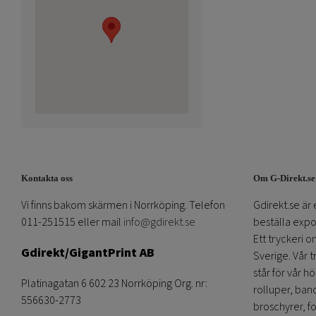
Kontakta oss
Om G-Direkt.se
Vi finns bakom skärmen i Norrköping. Telefon
Gdirekt.se är 
011-251515 eller mail
info@gdirekt.se
beställa expom
Ett tryckeri 
Gdirekt/GigantPrint AB
Sverige. Vår 
står för vår h
Platinagatan 6 602 23 Norrköping Org. nr:
rolluper, band
556630-2773
broschyrer, fo