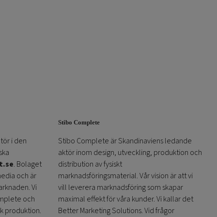
Stibo Complete
tör i den
Stibo Complete är Skandinaviens ledande
ska
aktör inom design, utveckling, produktion och
t.se
. Bolaget
distribution av fysiskt
media och är
marknadsföringsmaterial. Vår vision är att vi
arknaden. Vi
vill leverera marknadsföring som skapar
omplete och
maximal effekt för våra kunder. Vi kallar det
sk produktion.
Better Marketing Solutions. Vid frågor