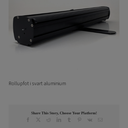
Rollupfot i svart aluminium
Share This Story, Choose Your Platform!
Facebook
X
Reddit
LinkedIn
Tumblr
Pinterest
Vk
E-
post