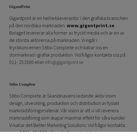
GigantPrint
Gigantprint är en helhetsleverantör i den grafiska branschen
på den nordiska marknaden.
www.gigantprint.se
.
Bolaget levererar alla former av tryckt media och är en av
de största aktörerna på marknaden. Vi ingår i
tryckkoncernen Stibo Complete och kallar oss en
stormarknad i grafisk produktion. Vid frågor kontakta oss på
011- 251500 eller
info@gigantprint.se
Stibo Complete
Stibo Complete är Skandinaviens ledande aktör inom
design, utveckling, produktion och distribution av fysiskt
marknadsföringsmaterial. Vår vision är att vi vill leverera
marknadsföring som skapar maximal effekt för våra kunder.
Vi kallar det Better Marketing Solutions. Vid frågor kontakta
oss på 011- 251500 eller
info@gigantprint.se