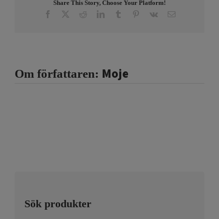
Share This Story, Choose Your Platform!
Facebook
X
Reddit
LinkedIn
Tumblr
Pinterest
Vk
E-
post
Moje
Om författaren:
Sök produkter