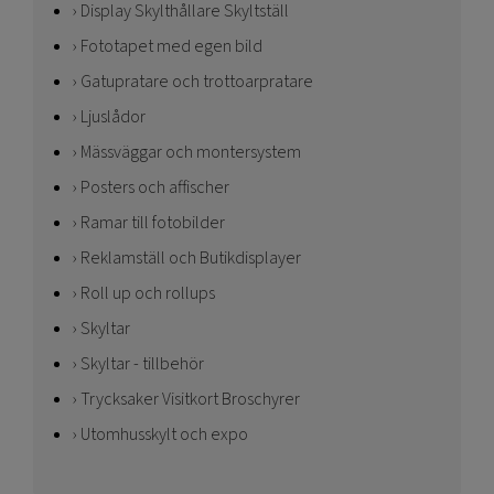
Display Skylthållare Skyltställ
Fototapet med egen bild
Gatupratare och trottoarpratare
Ljuslådor
Mässväggar och montersystem
Posters och affischer
Ramar till fotobilder
Reklamställ och Butikdisplayer
Roll up och rollups
Skyltar
Skyltar - tillbehör
Trycksaker Visitkort Broschyrer
Utomhusskylt och expo