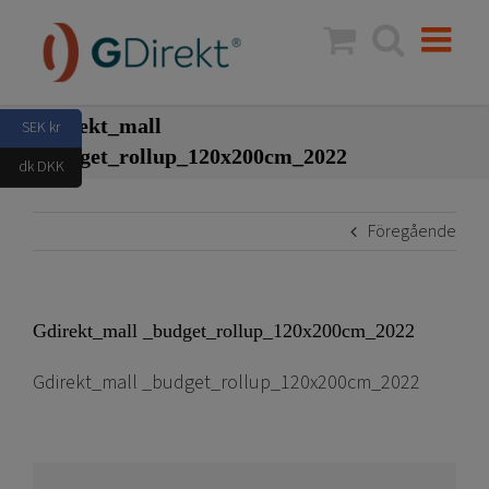
Fortsätt
till
innehållet
Gdirekt_mall
SEK kr
_budget_rollup_120x200cm_2022
dk DKK
Föregående
Gdirekt_mall _budget_rollup_120x200cm_2022
Gdirekt_mall _budget_rollup_120x200cm_2022