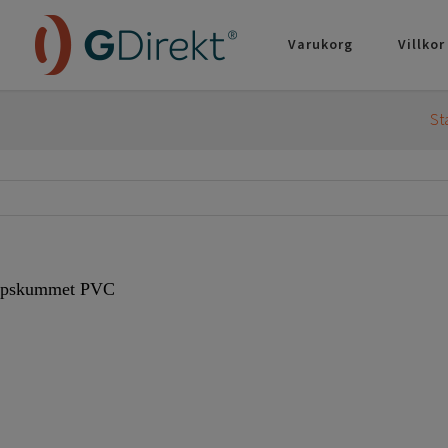
Varukorg
Villkor
St
 opskummet PVC