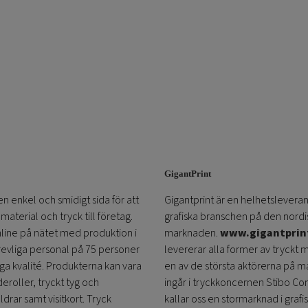
GigantPrint
en enkel och smidigt sida för att
Gigantprint är en helhetsleveran
aterial och tryck till företag.
grafiska branschen på den nordi
online på nätet med produktion i
marknaden.
www.gigantprin
trevliga personal på 75 personer
levererar alla former av tryckt 
öga kvalité. Produkterna kan vara
en av de största aktörerna på m
eroller, tryckt tyg och
ingår i tryckkoncernen Stibo C
ldrar samt visitkort. Tryck
kallar oss en stormarknad i grafi