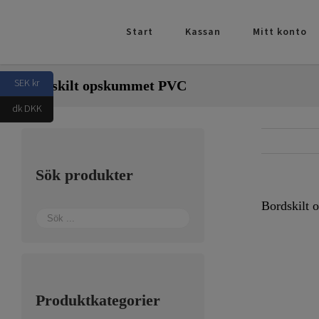
Fortsätt
till
Start
Kassan
Mitt konto
innehållet
SEK kr
Bordskilt opskummet PVC
dk DKK
Sök produkter
Bordskilt
Produktkategorier