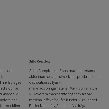
Stibo Complete
tör i den
Stibo Complete är Skandinaviens ledande
ska
aktör inom design, utveckling, produktion och
t.se
. Bolaget
distribution av fysiskt
media och är
marknadsföringsmaterial. Vår vision är att vi
arknaden. Vi
vill leverera marknadsföring som skapar
omplete och
maximal effekt för våra kunder. Vi kallar det
sk produktion.
Better Marketing Solutions. Vid frågor