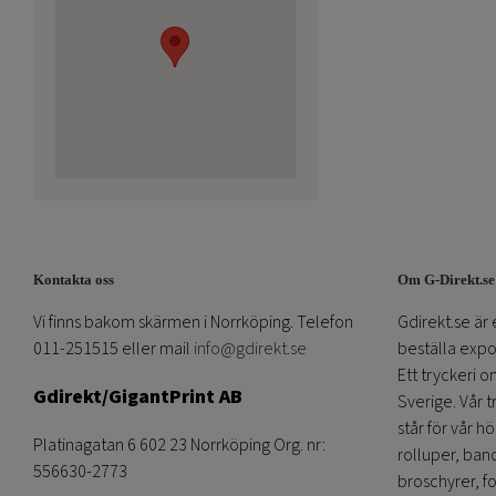
Kontakta oss
Om G-Direkt.se
Vi finns bakom skärmen i Norrköping. Telefon
Gdirekt.se är 
011-251515 eller mail
info@gdirekt.se
beställa expom
Ett tryckeri 
Gdirekt/GigantPrint AB
Sverige. Vår 
står för vår h
Platinagatan 6 602 23 Norrköping Org. nr:
rolluper, band
556630-2773
broschyrer, fo