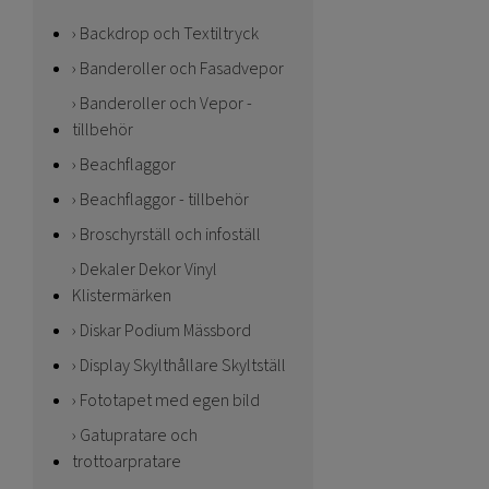
Backdrop och Textiltryck
Banderoller och Fasadvepor
Banderoller och Vepor -
tillbehör
Beachflaggor
Beachflaggor - tillbehör
Broschyrställ och infoställ
Dekaler Dekor Vinyl
Klistermärken
Diskar Podium Mässbord
Display Skylthållare Skyltställ
Fototapet med egen bild
Gatupratare och
trottoarpratare