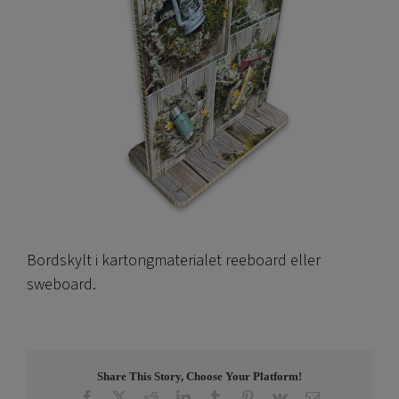
Bordskylt i kartongmaterialet reeboard eller
sweboard.
Share This Story, Choose Your Platform!
Facebook
X
Reddit
LinkedIn
Tumblr
Pinterest
Vk
E-