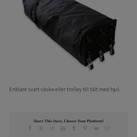
Enklare svart väska eller trolley till tält med hjul.
Share This Story, Choose Your Platform!
Facebook
X
Reddit
LinkedIn
Tumblr
Pinterest
Vk
E-
post