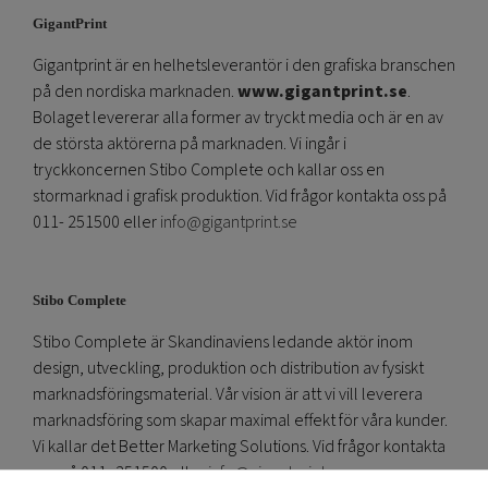
GigantPrint
Gigantprint är en helhetsleverantör i den grafiska branschen
på den nordiska marknaden.
www.gigantprint.se
.
Bolaget levererar alla former av tryckt media och är en av
de största aktörerna på marknaden. Vi ingår i
tryckkoncernen Stibo Complete och kallar oss en
stormarknad i grafisk produktion. Vid frågor kontakta oss på
011- 251500 eller
info@gigantprint.se
Stibo Complete
Stibo Complete är Skandinaviens ledande aktör inom
design, utveckling, produktion och distribution av fysiskt
marknadsföringsmaterial. Vår vision är att vi vill leverera
marknadsföring som skapar maximal effekt för våra kunder.
Vi kallar det Better Marketing Solutions. Vid frågor kontakta
oss på 011- 251500 eller
info@gigantprint.se