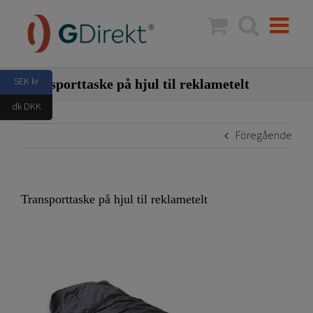
Fortsätt
till
innehållet
SEK kr
Transporttaske på hjul til reklametelt
dk DKK
Föregående
Transporttaske på hjul til reklametelt