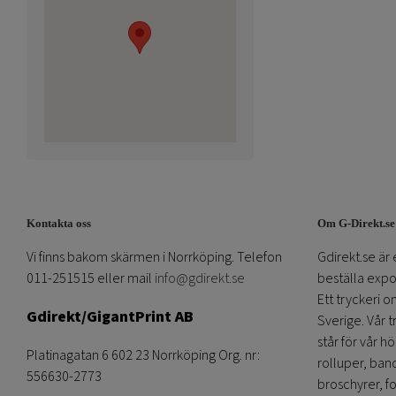
Kontakta oss
Om G-Direkt.se
Vi finns bakom skärmen i Norrköping. Telefon
Gdirekt.se är 
011-251515 eller mail
info@gdirekt.se
beställa expom
Ett tryckeri 
Gdirekt/GigantPrint AB
Sverige. Vår 
står för vår h
Platinagatan 6 602 23 Norrköping Org. nr:
rolluper, band
556630-2773
broschyrer, fo