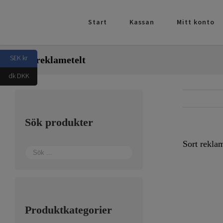
Fortsätt
till
Start
Kassan
Mitt konto
innehållet
SEK kr
Sort reklametelt
dk DKK
Sök produkter
Sort reklam
Produktkategorier