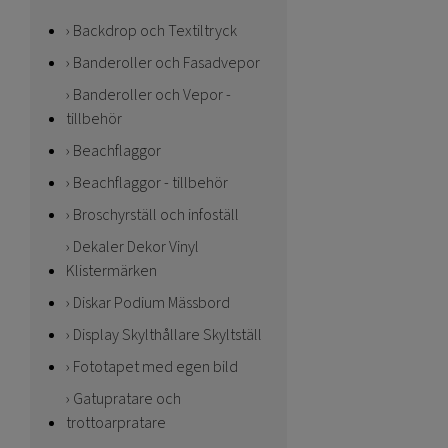
Backdrop och Textiltryck
Banderoller och Fasadvepor
Banderoller och Vepor -
tillbehör
Beachflaggor
Beachflaggor - tillbehör
Broschyrställ och infoställ
Dekaler Dekor Vinyl
Klistermärken
Diskar Podium Mässbord
Display Skylthållare Skyltställ
Fototapet med egen bild
Gatupratare och
trottoarpratare