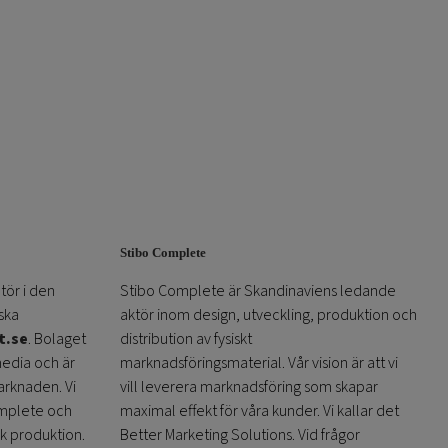
Stibo Complete
tör i den
Stibo Complete är Skandinaviens ledande
ska
aktör inom design, utveckling, produktion och
t.se
. Bolaget
distribution av fysiskt
media och är
marknadsföringsmaterial. Vår vision är att vi
arknaden. Vi
vill leverera marknadsföring som skapar
omplete och
maximal effekt för våra kunder. Vi kallar det
sk produktion.
Better Marketing Solutions. Vid frågor