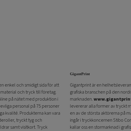
GigantPrint
en enkel och smidigt sida för att
Gigantprint är en helhetsleveran
aterial och tryck till företag.
grafiska branschen på den nordi
online på nätet med produktion i
marknaden.
www.gigantprin
trevliga personal på 75 personer
levererar alla former av tryckt 
öga kvalité. Produkterna kan vara
en av de största aktörerna på m
eroller, tryckt tyg och
ingår i tryckkoncernen Stibo C
ldrar samt visitkort. Tryck
kallar oss en stormarknad i grafi