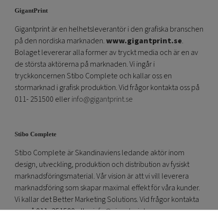
GigantPrint
Gigantprint är en helhetsleverantör i den grafiska branschen
på den nordiska marknaden.
www.gigantprint.se
.
Bolaget levererar alla former av tryckt media och är en av
de största aktörerna på marknaden. Vi ingår i
tryckkoncernen Stibo Complete och kallar oss en
stormarknad i grafisk produktion. Vid frågor kontakta oss på
011- 251500 eller
info@gigantprint.se
Stibo Complete
Stibo Complete är Skandinaviens ledande aktör inom
design, utveckling, produktion och distribution av fysiskt
marknadsföringsmaterial. Vår vision är att vi vill leverera
marknadsföring som skapar maximal effekt för våra kunder.
Vi kallar det Better Marketing Solutions. Vid frågor kontakta
oss på 011- 251500 eller
info@gigantprint.se