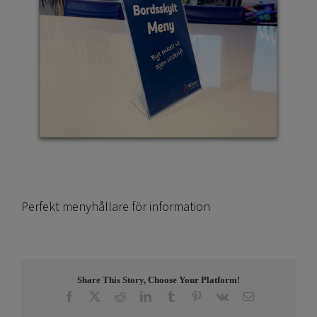
Perfekt menyhållare för information
Share This Story, Choose Your Platform!
Facebook
X
Reddit
LinkedIn
Tumblr
Pinterest
Vk
E-
post