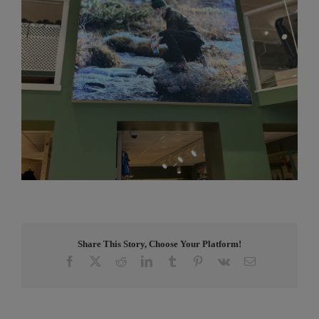
Share This Story, Choose Your Platform!
Facebook
X
Reddit
LinkedIn
Tumblr
Pinterest
Vk
E-
post