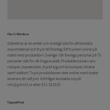
Om G-Direkt.se
Gdirekt.se är en enkel och smidigt sida för att beställa
expomaterial och tryck till företag. Ett tryckeri online på
nätet med produktion i Sverige. Vår trevliga personal på 75
personer står för vår höga kvalité. Produkterna kan vara
rolluper, banderoller, tryckt tyg och broschyrer, foldrar
samt visitkort. Tryck produktionen sker online med snabb
leverans till rätt pris. Vid frågor kontakta oss på
info@gdirekt.se
eller 011-251515
GigantPrint