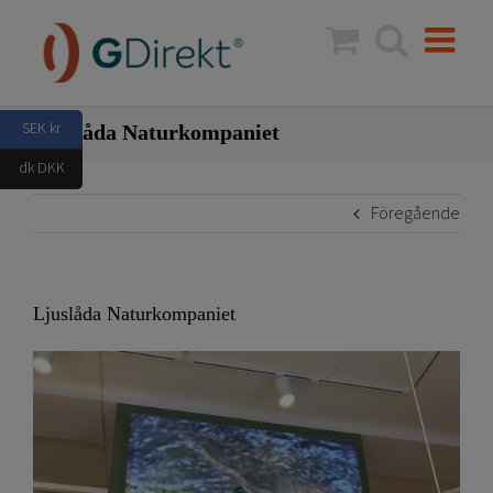
Fortsätt
till
innehållet
SEK kr
Ljuslåda Naturkompaniet
dk DKK
Föregående
Ljuslåda Naturkompaniet