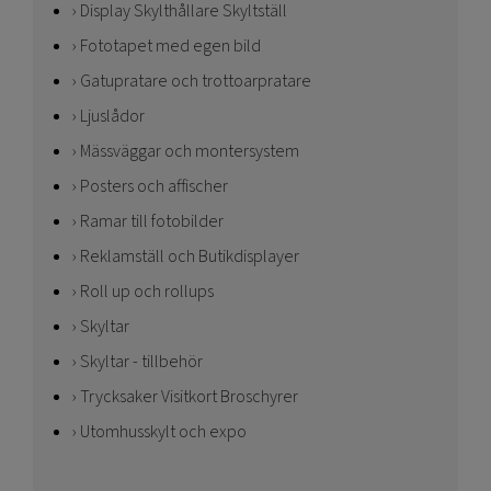
Display Skylthållare Skyltställ
Fototapet med egen bild
Gatupratare och trottoarpratare
Ljuslådor
Mässväggar och montersystem
Posters och affischer
Ramar till fotobilder
Reklamställ och Butikdisplayer
Roll up och rollups
Skyltar
Skyltar - tillbehör
Trycksaker Visitkort Broschyrer
Utomhusskylt och expo