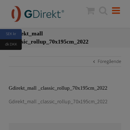
Fortsätt
till
innehållet
Gdirekt_mall
SEK kr
_classic_rollup_70x195cm_2022
dk DKK
Föregående
Gdirekt_mall _classic_rollup_70x195cm_2022
Gdirekt_mall _classic_rollup_70x195cm_2022