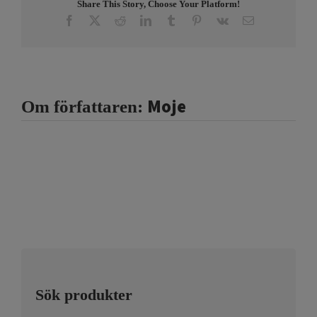
Share This Story, Choose Your Platform!
Facebook
X
Reddit
LinkedIn
Tumblr
Pinterest
Vk
E-
post
Moje
Om författaren:
Sök produkter