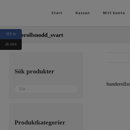
Fortsätt
till
Start
Kassan
Mitt konto
innehållet
SEK kr
banderollsnodd_svart
dk DKK
Sök produkter
banderolls
Produktkategorier