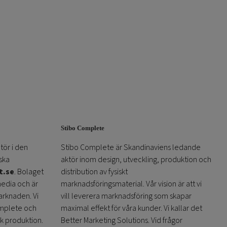
Stibo Complete
tör i den
Stibo Complete är Skandinaviens ledande
ska
aktör inom design, utveckling, produktion och
t.se
. Bolaget
distribution av fysiskt
media och är
marknadsföringsmaterial. Vår vision är att vi
arknaden. Vi
vill leverera marknadsföring som skapar
omplete och
maximal effekt för våra kunder. Vi kallar det
sk produktion.
Better Marketing Solutions. Vid frågor