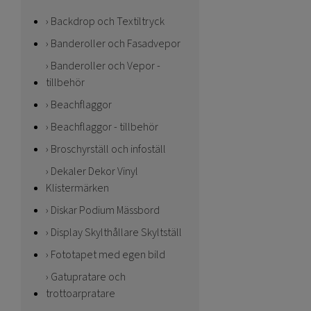
Backdrop och Textiltryck
Banderoller och Fasadvepor
Banderoller och Vepor -
tillbehör
Beachflaggor
Beachflaggor - tillbehör
Broschyrställ och infoställ
Dekaler Dekor Vinyl
Klistermärken
Diskar Podium Mässbord
Display Skylthållare Skyltställ
Fototapet med egen bild
Gatupratare och
trottoarpratare