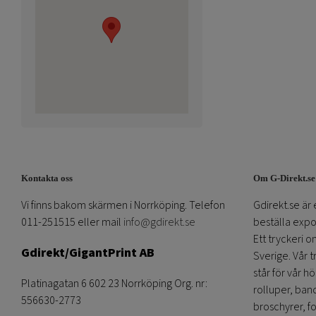
Kontakta oss
Om G-Direkt.se
Vi finns bakom skärmen i Norrköping. Telefon
Gdirekt.se är 
011-251515 eller mail
info@gdirekt.se
beställa expom
Ett tryckeri 
Gdirekt/GigantPrint AB
Sverige. Vår 
står för vår h
Platinagatan 6 602 23 Norrköping Org. nr:
rolluper, band
556630-2773
broschyrer, fo