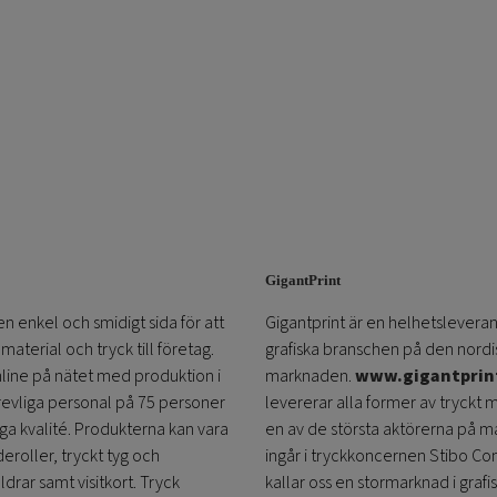
GigantPrint
en enkel och smidigt sida för att
Gigantprint är en helhetsleveran
aterial och tryck till företag.
grafiska branschen på den nordi
online på nätet med produktion i
marknaden.
www.gigantprin
trevliga personal på 75 personer
levererar alla former av tryckt 
öga kvalité. Produkterna kan vara
en av de största aktörerna på m
eroller, tryckt tyg och
ingår i tryckkoncernen Stibo C
ldrar samt visitkort. Tryck
kallar oss en stormarknad i grafi