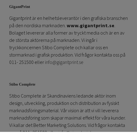
GigantPrint
Gigantprint är en helhetsleverantör i den grafiska branschen
på den nordiska marknaden.
www.gigantprint.se
.
Bolaget levererar alla former av tryckt media och är en av
de största aktörerna på marknaden. Vi ingår i
tryckkoncernen Stibo Complete och kallar oss en
stormarknad i grafisk produktion. Vid frågor kontakta oss på
011- 251500 eller
info@gigantprint.se
Stibo Complete
Stibo Complete är Skandinaviens ledande aktör inom
design, utveckling, produktion och distribution av fysiskt
marknadsföringsmaterial. Vår vision är att vi vill leverera
marknadsföring som skapar maximal effekt för våra kunder.
Vi kallar det Better Marketing Solutions. Vid frågor kontakta
oss på 011- 251500 eller
info@gigantprint.se