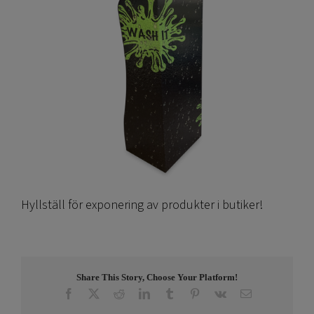
Hyllställ för exponering av produkter i butiker!
Share This Story, Choose Your Platform!
Facebook
X
Reddit
LinkedIn
Tumblr
Pinterest
Vk
E-
post