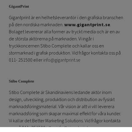
GigantPrint
Gigantprint är en helhetsleverantör i den grafiska branschen
på den nordiska marknaden.
www.gigantprint.se
.
Bolaget levererar alla former av tryckt media och är en av
de största aktörerna på marknaden. Vi ingår i
tryckkoncernen Stibo Complete och kallar oss en
stormarknad i grafisk produktion. Vid frågor kontakta oss på
011- 251500 eller
info@gigantprint.se
Stibo Complete
Stibo Complete är Skandinaviens ledande aktör inom
design, utveckling, produktion och distribution av fysiskt
marknadsföringsmaterial. Vår vision är att vi vill leverera
marknadsföring som skapar maximal effekt för våra kunder.
Vi kallar det Better Marketing Solutions. Vid frågor kontakta
oss på 011- 251500 eller
info@gigantprint.se