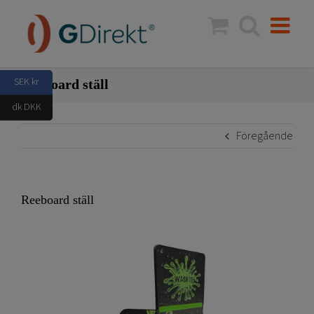
Fortsätt
till
innehållet
SEK kr
Reeboard ställ
dk DKK
Föregående
Reeboard ställ