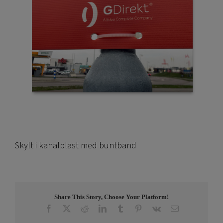
Skylt i kanalplast med buntband
Share This Story, Choose Your Platform!
Facebook
X
Reddit
LinkedIn
Tumblr
Pinterest
Vk
E-
post