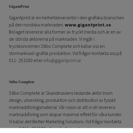
GigantPrint
Gigantprint är en helhetsleverantör i den grafiska branschen
på den nordiska marknaden.
www.gigantprint.se
.
Bolaget levererar alla former av tryckt media och är en av
de största aktörerna på marknaden. Vi ingår i
tryckkoncernen Stibo Complete och kallar oss en
stormarknad i grafisk produktion. Vid frågor kontakta oss på
011- 251500 eller
info@gigantprint.se
Stibo Complete
Stibo Complete är Skandinaviens ledande aktör inom
design, utveckling, produktion och distribution av fysiskt
marknadsföringsmaterial. Vår vision är att vi vill leverera
marknadsföring som skapar maximal effekt för våra kunder.
Vi kallar det Better Marketing Solutions. Vid frågor kontakta
oss på 011- 251500 eller
info@gigantprint.se