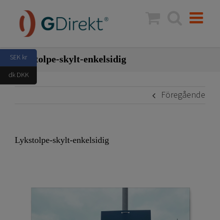
Fortsätt
till
innehållet
SEK kr
Lykstolpe-skylt-enkelsidig
dk DKK
Föregående
Lykstolpe-skylt-enkelsidig