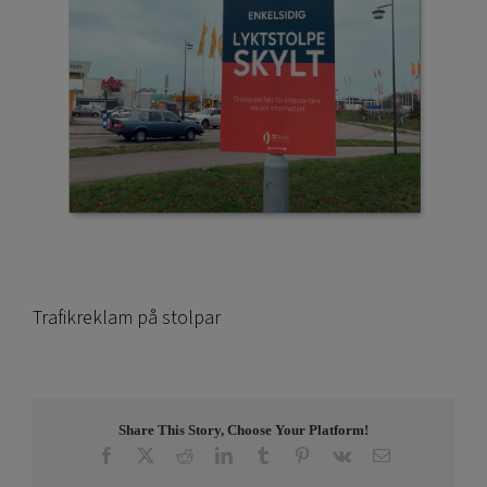
Trafikreklam på stolpar
Share This Story, Choose Your Platform!
Facebook
X
Reddit
LinkedIn
Tumblr
Pinterest
Vk
E-
post