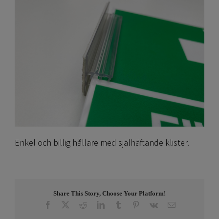
Enkel och billig hållare med själhäftande klister.
Share This Story, Choose Your Platform!
Facebook
X
Reddit
LinkedIn
Tumblr
Pinterest
Vk
E-
post