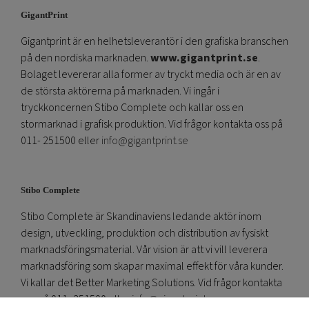
GigantPrint
Gigantprint är en helhetsleverantör i den grafiska branschen
på den nordiska marknaden.
www.gigantprint.se
.
Bolaget levererar alla former av tryckt media och är en av
de största aktörerna på marknaden. Vi ingår i
tryckkoncernen Stibo Complete och kallar oss en
stormarknad i grafisk produktion. Vid frågor kontakta oss på
011- 251500 eller
info@gigantprint.se
Stibo Complete
Stibo Complete är Skandinaviens ledande aktör inom
design, utveckling, produktion och distribution av fysiskt
marknadsföringsmaterial. Vår vision är att vi vill leverera
marknadsföring som skapar maximal effekt för våra kunder.
Vi kallar det Better Marketing Solutions. Vid frågor kontakta
oss på 011- 251500 eller
info@gigantprint.se