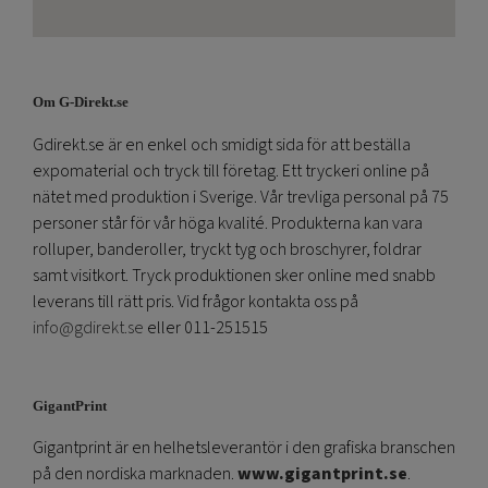
Om G-Direkt.se
Gdirekt.se är en enkel och smidigt sida för att beställa
expomaterial och tryck till företag. Ett tryckeri online på
nätet med produktion i Sverige. Vår trevliga personal på 75
personer står för vår höga kvalité. Produkterna kan vara
rolluper, banderoller, tryckt tyg och broschyrer, foldrar
samt visitkort. Tryck produktionen sker online med snabb
leverans till rätt pris. Vid frågor kontakta oss på
info@gdirekt.se
eller 011-251515
GigantPrint
Gigantprint är en helhetsleverantör i den grafiska branschen
på den nordiska marknaden.
www.gigantprint.se
.