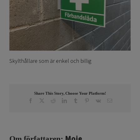
Skylthållare som är enkel och billig
Share This Story, Choose Your Platform!
Facebook
X
Reddit
LinkedIn
Tumblr
Pinterest
Vk
E-
post
Moje
Om författaren: