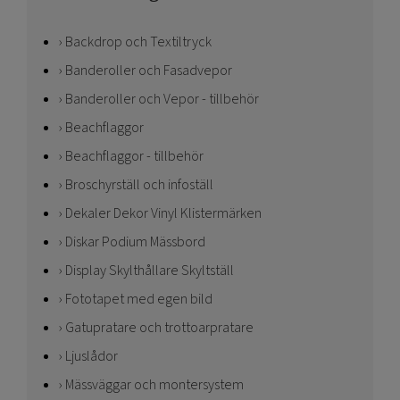
Backdrop och Textiltryck
Banderoller och Fasadvepor
Banderoller och Vepor - tillbehör
Beachflaggor
Beachflaggor - tillbehör
Broschyrställ och infoställ
Dekaler Dekor Vinyl Klistermärken
Diskar Podium Mässbord
Display Skylthållare Skyltställ
Fototapet med egen bild
Gatupratare och trottoarpratare
Ljuslådor
Mässväggar och montersystem