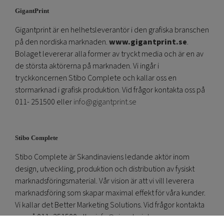
GigantPrint
Gigantprint är en helhetsleverantör i den grafiska branschen
på den nordiska marknaden.
www.gigantprint.se
.
Bolaget levererar alla former av tryckt media och är en av
de största aktörerna på marknaden. Vi ingår i
tryckkoncernen Stibo Complete och kallar oss en
stormarknad i grafisk produktion. Vid frågor kontakta oss på
011- 251500 eller
info@gigantprint.se
Stibo Complete
Stibo Complete är Skandinaviens ledande aktör inom
design, utveckling, produktion och distribution av fysiskt
marknadsföringsmaterial. Vår vision är att vi vill leverera
marknadsföring som skapar maximal effekt för våra kunder.
Vi kallar det Better Marketing Solutions. Vid frågor kontakta
oss på 011- 251500 eller
info@gigantprint.se