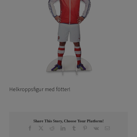
Helkroppsfigur med fötter!
Share This Story, Choose Your Platform!
Facebook
X
Reddit
LinkedIn
Tumblr
Pinterest
Vk
E-
post