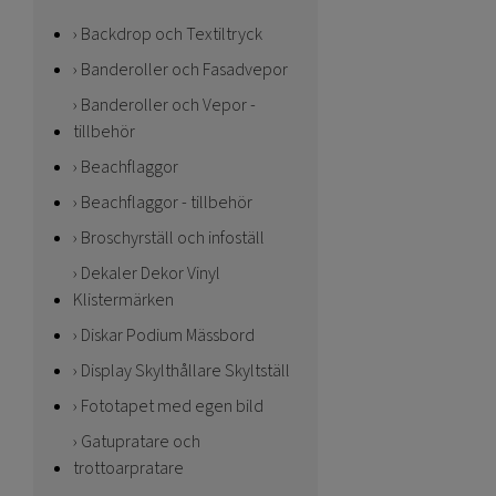
Backdrop och Textiltryck
Banderoller och Fasadvepor
Banderoller och Vepor -
tillbehör
Beachflaggor
Beachflaggor - tillbehör
Broschyrställ och infoställ
Dekaler Dekor Vinyl
Klistermärken
Diskar Podium Mässbord
Display Skylthållare Skyltställ
Fototapet med egen bild
Gatupratare och
trottoarpratare