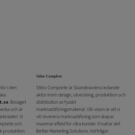
Stibo Complete
tör i den
Stibo Complete är Skandinaviens ledande
ska
aktör inom design, utveckling, produktion och
t.se
. Bolaget
distribution av fysiskt
media och är
marknadsföringsmaterial. Vår vision är att vi
arknaden. Vi
vill leverera marknadsföring som skapar
omplete och
maximal effekt för våra kunder. Vi kallar det
sk produktion.
Better Marketing Solutions. Vid frågor