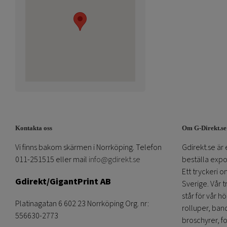
Kontakta oss
Om G-Direkt.se
Vi finns bakom skärmen i Norrköping. Telefon
Gdirekt.se är 
011-251515 eller mail
info@gdirekt.se
beställa expom
Ett tryckeri 
Gdirekt/GigantPrint AB
Sverige. Vår 
står för vår h
Platinagatan 6 602 23 Norrköping Org. nr:
rolluper, band
556630-2773
broschyrer, fo