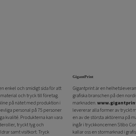
GigantPrint
en enkel och smidigt sida för att
Gigantprint är en helhetsleveran
aterial och tryck till företag.
grafiska branschen på den nordi
online på nätet med produktion i
marknaden.
www.gigantprin
trevliga personal på 75 personer
levererar alla former av tryckt 
öga kvalité. Produkterna kan vara
en av de största aktörerna på m
eroller, tryckt tyg och
ingår i tryckkoncernen Stibo C
ldrar samt visitkort. Tryck
kallar oss en stormarknad i grafi