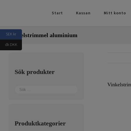
Fortsätt
till
Start
Kassan
Mitt konto
innehållet
SEK kr
Vinkelstrimmel aluminium
dk DKK
Sök produkter
Vinkelstr
Produktkategorier