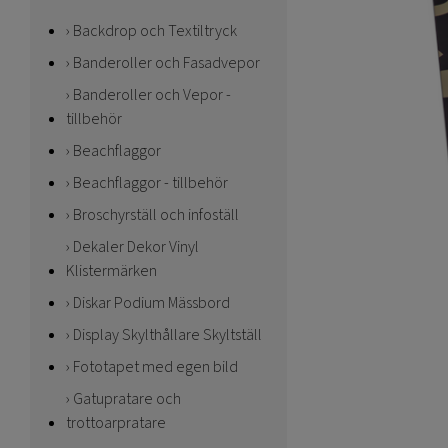
Backdrop och Textiltryck
Banderoller och Fasadvepor
Banderoller och Vepor -
tillbehör
Beachflaggor
Beachflaggor - tillbehör
Broschyrställ och infoställ
Dekaler Dekor Vinyl
Klistermärken
Diskar Podium Mässbord
Display Skylthållare Skyltställ
Fototapet med egen bild
Gatupratare och
trottoarpratare