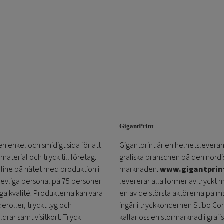
GigantPrint
en enkel och smidigt sida för att
Gigantprint är en helhetsleveran
aterial och tryck till företag.
grafiska branschen på den nordi
online på nätet med produktion i
marknaden.
www.gigantprin
trevliga personal på 75 personer
levererar alla former av tryckt 
öga kvalité. Produkterna kan vara
en av de största aktörerna på m
eroller, tryckt tyg och
ingår i tryckkoncernen Stibo C
ldrar samt visitkort. Tryck
kallar oss en stormarknad i grafi