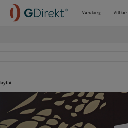
Varukorg
Villkor
layfot