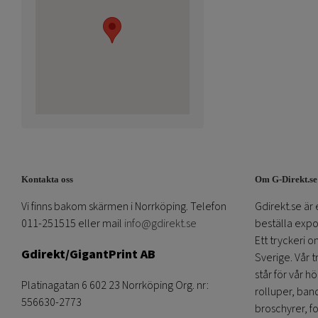
Kontakta oss
Om G-Direkt.se
Vi finns bakom skärmen i Norrköping. Telefon
Gdirekt.se är 
011-251515 eller mail
info@gdirekt.se
beställa expom
Ett tryckeri 
Gdirekt/GigantPrint AB
Sverige. Vår 
står för vår h
Platinagatan 6 602 23 Norrköping Org. nr:
rolluper, band
556630-2773
broschyrer, fo