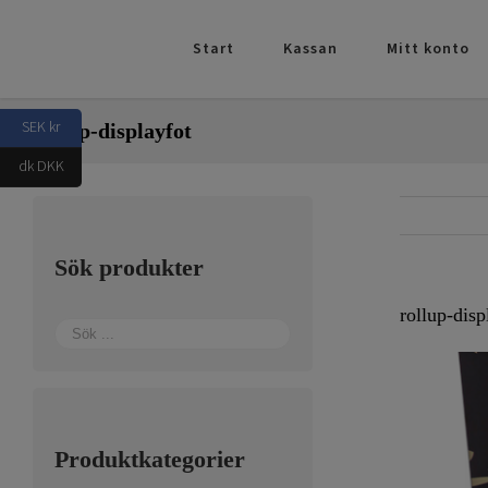
Fortsätt
till
Start
Kassan
Mitt konto
innehållet
SEK kr
rollup-displayfot
dk DKK
Sök produkter
rollup-disp
Produktkategorier