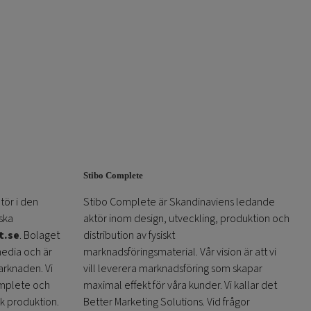
Stibo Complete
tör i den
Stibo Complete är Skandinaviens ledande
ska
aktör inom design, utveckling, produktion och
t.se
. Bolaget
distribution av fysiskt
media och är
marknadsföringsmaterial. Vår vision är att vi
arknaden. Vi
vill leverera marknadsföring som skapar
omplete och
maximal effekt för våra kunder. Vi kallar det
sk produktion.
Better Marketing Solutions. Vid frågor