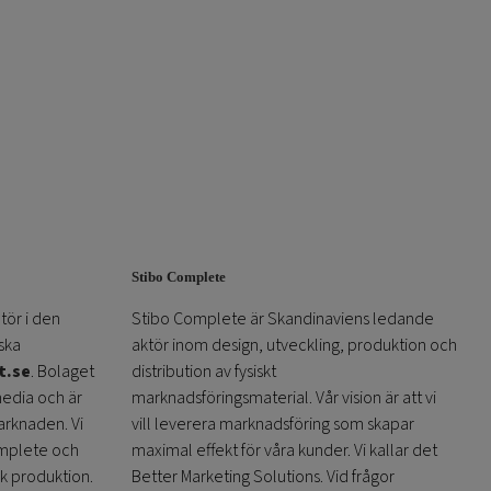
Stibo Complete
tör i den
Stibo Complete är Skandinaviens ledande
ska
aktör inom design, utveckling, produktion och
t.se
. Bolaget
distribution av fysiskt
media och är
marknadsföringsmaterial. Vår vision är att vi
arknaden. Vi
vill leverera marknadsföring som skapar
omplete och
maximal effekt för våra kunder. Vi kallar det
sk produktion.
Better Marketing Solutions. Vid frågor