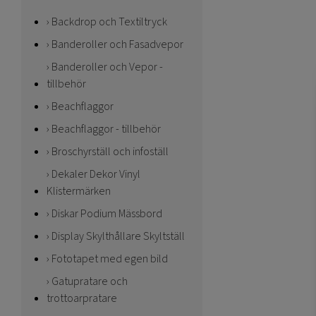
Backdrop och Textiltryck
Banderoller och Fasadvepor
Banderoller och Vepor -
tillbehör
Beachflaggor
Beachflaggor - tillbehör
Broschyrställ och infoställ
Dekaler Dekor Vinyl
Klistermärken
Diskar Podium Mässbord
Display Skylthållare Skyltställ
Fototapet med egen bild
Gatupratare och
trottoarpratare