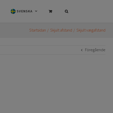
SVENSKA
Startsidan
Skjult afstand
Skjult vægafstand
Föregående