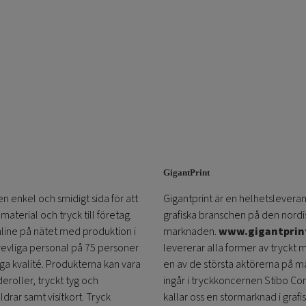
GigantPrint
en enkel och smidigt sida för att
Gigantprint är en helhetsleveran
aterial och tryck till företag.
grafiska branschen på den nordi
online på nätet med produktion i
marknaden.
www.gigantprin
trevliga personal på 75 personer
levererar alla former av tryckt 
öga kvalité. Produkterna kan vara
en av de största aktörerna på m
eroller, tryckt tyg och
ingår i tryckkoncernen Stibo C
ldrar samt visitkort. Tryck
kallar oss en stormarknad i grafi