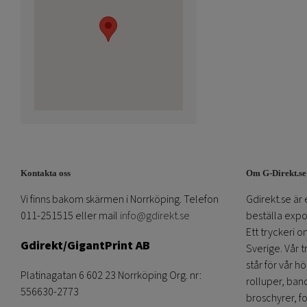
Kontakta oss
Om G-Direkt.se
Vi finns bakom skärmen i Norrköping. Telefon
Gdirekt.se är 
011-251515 eller mail
info@gdirekt.se
beställa expom
Ett tryckeri 
Gdirekt/GigantPrint AB
Sverige. Vår 
står för vår h
Platinagatan 6 602 23 Norrköping Org. nr:
rolluper, band
556630-2773
broschyrer, fo