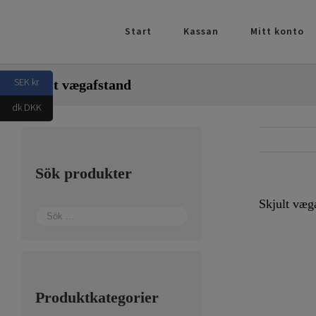
Fortsätt
till
Start
Kassan
Mitt konto
innehållet
SEK kr
Skjult vægafstand
dk DKK
Sök produkter
Skjult væg
Produktkategorier